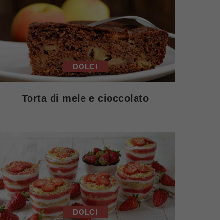
DOLCI
Torta di mele e cioccolato
DOLCI