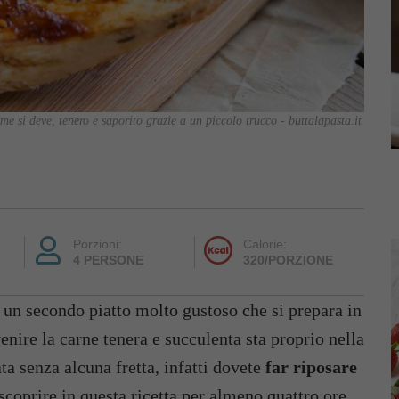
e si deve, tenero e saporito grazie a un piccolo trucco - buttalapasta.it
Porzioni:
Calorie:
4 PERSONE
320/PORZIONE
 un secondo piatto molto gustoso che si prepara in
venire la carne tenera e succulenta sta proprio nella
ta senza alcuna fretta, infatti dovete
far riposare
scoprire in questa ricetta per almeno quattro ore,