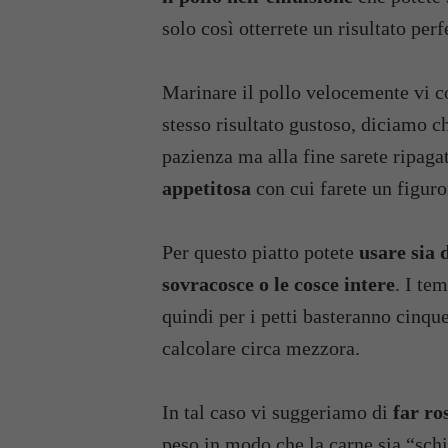
solo così otterrete un risultato perf
Marinare il pollo velocemente vi co
stesso risultato gustoso, diciamo c
pazienza ma alla fine sarete ripaga
appetitosa
con cui farete un figur
Per questo piatto potete
usare sia d
sovracosce o le cosce intere
. I te
quindi per i petti basteranno cinqu
calcolare circa mezzora.
In tal caso vi suggeriamo di
far ro
peso in modo che la carne sia “sch