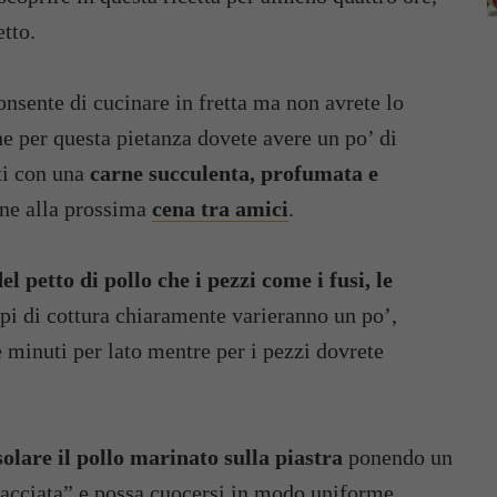
etto.
nsente di cucinare in fretta ma non avrete lo
he per questa pietanza dovete avere un po’ di
ti con una
carne succulenta, profumata e
one alla prossima
cena tra amici
.
el petto di pollo che i pezzi come i fusi, le
mpi di cottura chiaramente varieranno un po’,
e minuti per lato mentre per i pezzi dovrete
solare il pollo marinato sulla piastra
ponendo un
iacciata” e possa cuocersi in modo uniforme,