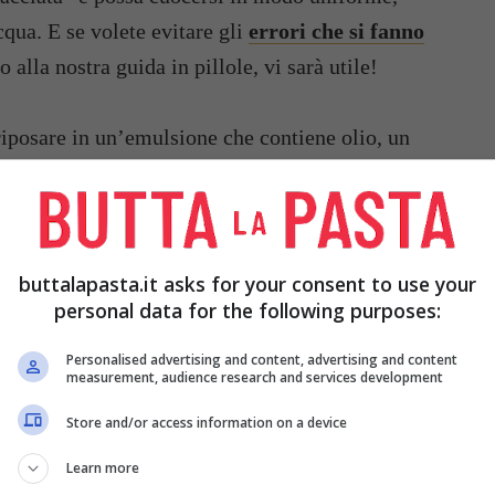
cqua. E se volete evitare gli
errori che si fanno
alla nostra guida in pillole, vi sarà utile!
 riposare in un’emulsione che contiene olio, un
co di limone o l’aceto, verdure se volete come
 spezie. Le più usate sono il rosmarino, il timo,
a marinata con latte di cocco, la salsa di soia o la
tenere.
buttalapasta.it asks for your consent to use your
personal data for the following purposes:
biamo usato il petto di pollo e una classica
Personalised advertising and content, advertising and content
measurement, audience research and services development
tare potete sempre miscelare gli ingredienti e
ottenere un risultato personalizzato o seguire la
Store and/or access information on a device
a
!
Learn more