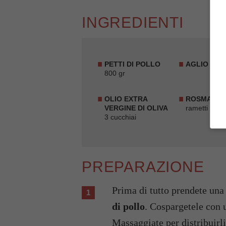
INGREDIENTI
PETTI DI POLLO
AGLIO
2 spi
800 gr
OLIO EXTRA
ROSMARIN
VERGINE DI OLIVA
rametti
3 cucchiai
PREPARAZIONE
Prima di tutto prendete una
di pollo
. Cospargetele con 
Massaggiate per distribuirl