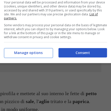
Your personal data will be processed and information from your device
(cookies, unique identifiers, and other device data) may be stored by,
accessed by and shared with 319 partners, or used specifically by this
site. We and our partners may use precise geolocation data.
List of
partners.
Some vendors may process your personal data on the basis of legitimate
interest, which you can object to by managing your options below. Look
cchi
SUCCO DI LIMONE
PAPRICA DOLCE
1
for a link at the bottom of this page or in the site menu to manage or
1
cucchiaino
withdraw consent in privacy and cookie settings.
O
2
SALE
qb
Manage options
Consent
 pirofila e mettete al suo interno le fette di
petto
un pizzico di
sale
, l'
aglio
tritato e la
paprica
.
i in modo uniforme.