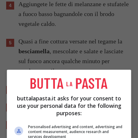
Aggiungete le fette di melanzane e stufatele
a fuoco basso bagnandole con il brodo
vegetale caldo.
Quasi a fine cottura versate nel tegame la
besciamella
, mescolate e salate e lasciate
sul fuoco ancora qualche minuto per
amalgamare il composto.
Aggiungete ancora del brodo se necessario.
buttalapasta.it asks for your consent to
use your personal data for the following
Unite infine i
capperi
e il peperoncino.
purposes:
Lasciate riposare la minestra al caldo.
Personalised advertising and content, advertising and
content measurement, audience research and
services development