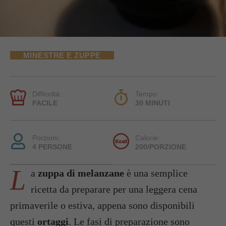
MINESTRE E ZUPPE
Difficoltà:
Tempo:
FACILE
30 MINUTI
Porzioni:
Calorie:
4 PERSONE
200/PORZIONE
L
a
zuppa di melanzane
è una semplice
ricetta da preparare per una leggera cena
primaverile o estiva, appena sono disponibili
questi
ortaggi
. Le fasi di preparazione sono