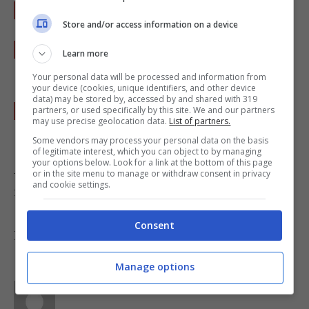
Tagliate il pane a piccole fette e tostatele.
Store and/or access information on a device
Versate la zuppa in ciotole di coccio e
Learn more
disponete delle
fette di pane
ai lati.
Your personal data will be processed and information from
your device (cookies, unique identifiers, and other device
data) may be stored by, accessed by and shared with 319
Condite con una macinata di pepe e un filo
partners, or used specifically by this site. We and our partners
may use precise geolocation data.
List of partners.
di olio.
Some vendors may process your personal data on the basis
of legitimate interest, which you can object to by managing
your options below. Look for a link at the bottom of this page
A piacere potete aggiungere foglie di basilico
or in the site menu to manage or withdraw consent in privacy
and cookie settings.
fresco.
Consent
Foto di
Pinkkisfun
Manage options
Parole di
Deborah Di Lucia