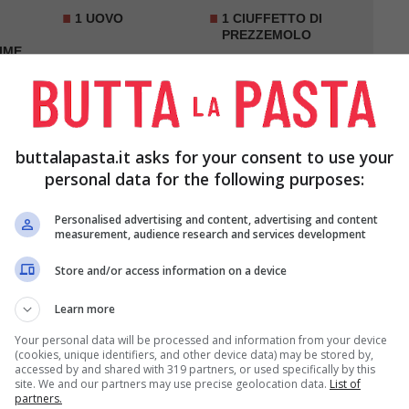
1 UOVO
1 CIUFFETTO DI
PREZZEMOLO
IME
PEPE Q.B.
buttalapasta.it asks for your consent to use your
personal data for the following purposes:
Personalised advertising and content, advertising and content
measurement, audience research and services development
Store and/or access information on a device
ta e la lisca centrale
, lavatele e asciugatele con
Learn more
Your personal data will be processed and information from your device
(cookies, unique identifiers, and other device data) may be stored by,
accessed by and shared with 319 partners, or used specifically by this
site. We and our partners may use precise geolocation data.
List of
ncorporando l’
uovo
. Unite il prezzemolo tritato.
partners.