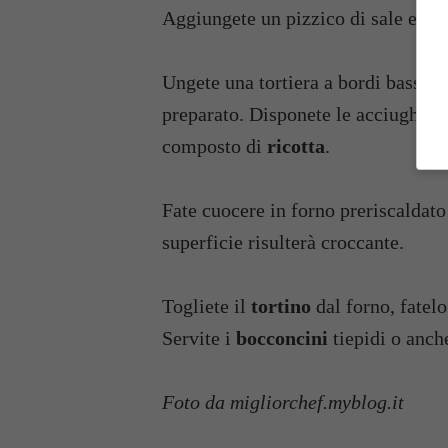
Aggiungete un pizzico di sale e u
Ungete una tortiera a bordi bassi e
preparato. Disponete le acciughe in 
composto di
ricotta
.
Fate cuocere in forno preriscaldato
superficie risulterà croccante.
Togliete il
tortino
dal forno, fatelo
Servite i
bocconcini
tiepidi o anch
Foto da migliorchef.myblog.it