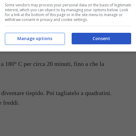
na macinata di pepe e amalgamate il composto.
Some vendors may process your personal data on the basis of legitimate
interest, which you can object to by managing your options below. Look
for a link at the bottom of this page or in the site menu to manage or
withdraw consent in privacy and cookie settings.
 distribuitevi sul fondo metà del composto
uno strato. Ricoprite con la restante parte del
Manage options
Consent
 a 180° C per circa 20 minuti, fino a che la
 diventare tiepido. Poi tagliatelo a quadratini.
e freddi.