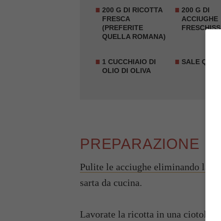
200 G DI RICOTTA
200 G DI
FRESCA
ACCIUGHE
(PREFERITE
FRESCHISS
QUELLA ROMANA)
1 CUCCHIAIO DI
SALE Q.B.
OLIO DI OLIVA
PREPARAZIONE
Pulite le acciughe eliminando la tes
sarta da cucina.
Lavorate la ricotta in una ciotola i