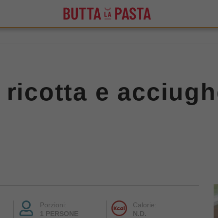
 ricotta e acciug
Porzioni:
Calorie:
1 PERSONE
N.D.