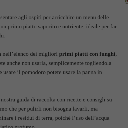
esentare agli ospiti per arricchire un menu delle
n primo piatto saporito e nutriente, ideale per far
hi.
ra nell’elenco dei migliori
primi piatti con funghi
,
tete anche non usarla, semplicemente togliendola
e usare il pomodoro potete usare la panna in
stra guida di raccolta con ricette e consigli su
mo che per pulirli non bisogna lavarli, ma
minare i residui di terra, poiché l’uso dell’acqua
eristico profumo.