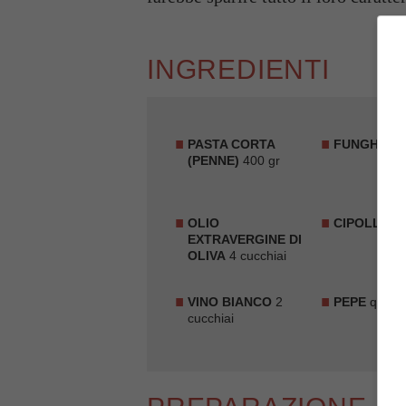
INGREDIENTI
PASTA CORTA
FUNGHI
400
(PENNE)
400 gr
OLIO
CIPOLLA
m
EXTRAVERGINE DI
OLIVA
4 cucchiai
VINO BIANCO
2
PEPE
q.b.
cucchiai