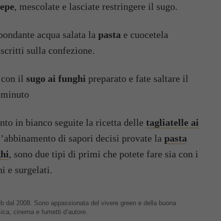
pepe
, mescolate e lasciate restringere il sugo.
bbondante acqua salata la
pasta
e cuocetela
scritti sulla confezione.
 con il
sugo ai funghi
preparato e fate saltare il
e minuto
nto in bianco seguite la ricetta delle
tagliatelle ai
l’abbinamento di sapori decisi provate la
pasta
ghi
, sono due tipi di primi che potete fare sia con i
i e surgelati.
 web dal 2008. Sono appassionata del vivere green e della buona
sica, cinema e fumetti d’autore.