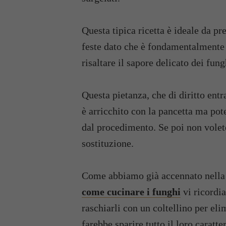
Questa tipica ricetta è ideale da pr
feste dato che è fondamentalmente u
risaltare il sapore delicato dei fung
Questa pietanza, che di diritto ent
è arricchito con la pancetta ma po
dal procedimento. Se poi non volet
sostituzione.
Come abbiamo già accennato nella no
come cucinare i funghi
vi ricordia
raschiarli con un coltellino per eli
farebbe sparire tutto il loro caratt