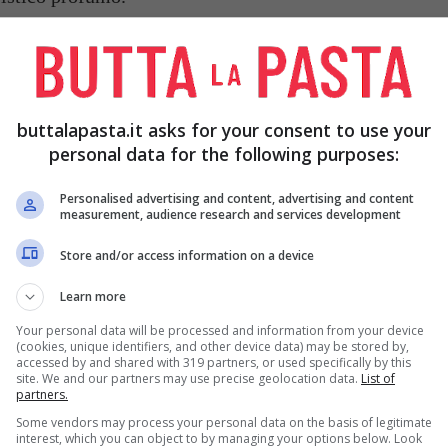
buttalapasta.it asks for your consent to use your
personal data for the following purposes:
 gr
PANCETTA
200 gr
POMODORINI
PERINI DA SUGO
300 gr
Personalised advertising and content, advertising and content
measurement, audience research and services development
età
AGLIO
1 spicchio
PREZZEMOLO
1
Store and/or access information on a device
mazzetto
Learn more
Your personal data will be processed and information from your device
SALE
q.b.
(cookies, unique identifiers, and other device data) may be stored by,
accessed by and shared with 319 partners, or used specifically by this
site. We and our partners may use precise geolocation data.
List of
partners.
Some vendors may process your personal data on the basis of legitimate
interest, which you can object to by managing your options below. Look