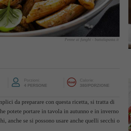
Penne ai funghi - buttalapasta.it
Porzioni:
Calorie:
4 PERSONE
380/PORZIONE
lici da preparare con questa ricetta, si tratta di
he potete portare in tavola in autunno e in inverno
chi, anche se si possono usare anche quelli secchi o