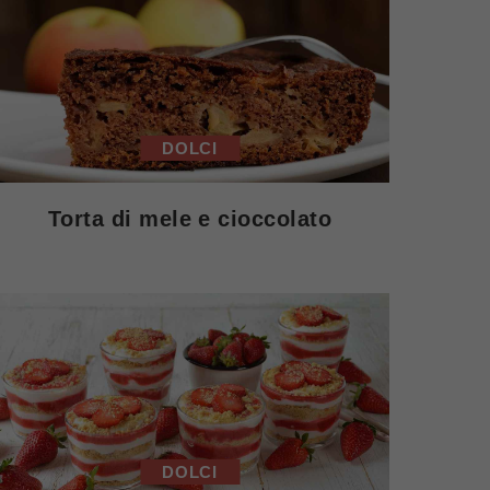
DOLCI
Torta di mele e cioccolato
DOLCI