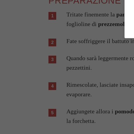
PREPARAZIONE
Tritate finemente la
pancet
foglioline di
prezzemolo
.
Fate soffriggere il battuto 
Quando sarà leggermente ro
pezzettini.
Rimescolate, lasciate insap
evaporare.
Aggiungete allora i
pomodo
la forchetta.