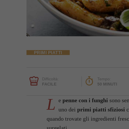
PRIMI PIATTI
Difficoltà:
Tempo:
FACILE
50 MINUTI
L
e
penne con i funghi
sono semp
uno dei
primi piatti sfiziosi
c
quando trovate gli ingredienti fres
surgelati.