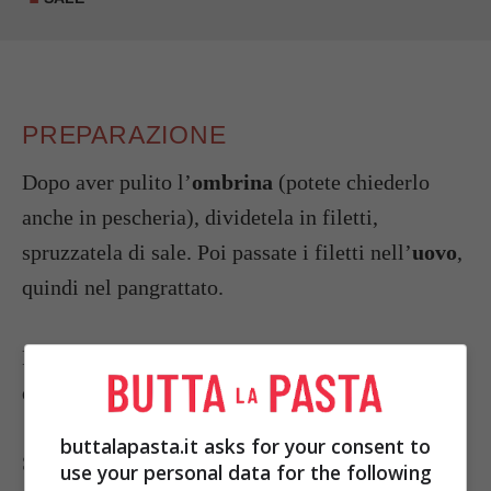
PREPARAZIONE
Dopo aver pulito l’
ombrina
(potete chiederlo
anche in pescheria), dividetela in filetti,
spruzzatela di sale. Poi passate i filetti nell’
uovo
,
quindi nel pangrattato.
Rosolate le fette nel
burro fuso
girandole un paio
di volte.
buttalapasta.it asks for your consent to
Servite calde quando saranno evidentemente
use your personal data for the following