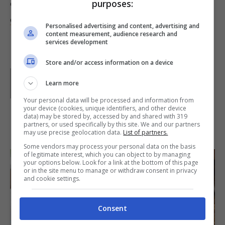
purposes:
cotte, associate ad
una insalata verde dal
condimento semplice
.
Personalised advertising and content, advertising and
content measurement, audience research and
services development
Store and/or access information on a device
Parole di
Deborah Di Lucia
Learn more
Your personal data will be processed and information from
your device (cookies, unique identifiers, and other device
data) may be stored by, accessed by and shared with 319
partners, or used specifically by this site. We and our partners
IN PRIMO PIANO
may use precise geolocation data.
List of partners.
Some vendors may process your personal data on the basis
of legitimate interest, which you can object to by managing
your options below. Look for a link at the bottom of this page
or in the site menu to manage or withdraw consent in privacy
and cookie settings.
Consent