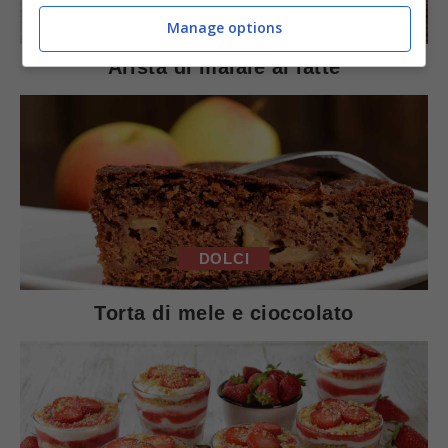
SECONDI PIATTI
Manage options
Arista di maiale al latte
DOLCI
Torta di mele e cioccolato