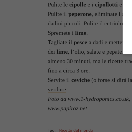
Pulite le
cipolle
e i
cipollotti
e tagl
Pulite il
peperone
, eliminate i sem
dadini piccoli. Pulite il cetriolo, e
Spremete i
lime
.
Tagliate il
pesce
a dadi e mettetelo 
dei
lime
, l’olio, salate e pepate. M
almeno 30 minuti, ma le ricette tr
fino a circa 3 ore.
Servite il
ceviche
(o forse si dirà l
verdure
.
Foto da www.1-hydroponics.co.uk,
www.papiroz.net
Tag:
Ricette dal mondo