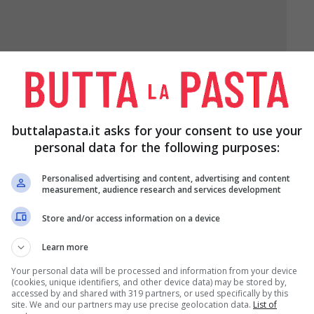
E
2 CUCCHIAI DI
SALE E PEPE
buttalapasta.it asks for your consent to use your
OLIO D’OLIVA
MACINATO AL
EXTRA VERGINE
MOMENTO
personal data for the following purposes:
DAL GUSTO
DECISO
Personalised advertising and content, advertising and content
measurement, audience research and services development
Store and/or access information on a device
Learn more
Your personal data will be processed and information from your device
(cookies, unique identifiers, and other device data) may be stored by,
accessed by and shared with 319 partners, or used specifically by this
site. We and our partners may use precise geolocation data.
List of