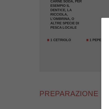
CARNE SODA, PER
ESEMPIO IL
DENTICE, LA
RICCIOLA,
L’OMBRINA, O
ALTRE SPECIE DI
PESCA LOCALE
1 CETRIOLO
1 PEPERON
PREPARAZIONE