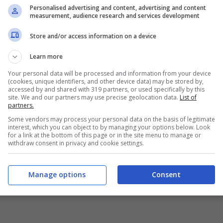
Personalised advertising and content, advertising and content
measurement, audience research and services development
e i pomodori a spicchi
e le altre a striscioline.
Store and/or access information on a device
uattro piattini individuali, e mettete al centro le
Learn more
Your personal data will be processed and information from your device
vapore per due minuti, e sistemateli sopra alle
(cookies, unique identifiers, and other device data) may be stored by,
accessed by and shared with 319 partners, or used specifically by this
ilissime di bottarga
e le foglioline di basilico
site. We and our partners may use precise geolocation data.
List of
partners.
e.
Some vendors may process your personal data on the basis of legitimate
escolando olio d’oliva, poche gocce di aceto
interest, which you can object to by managing your options below. Look
for a link at the bottom of this page or in the site menu to manage or
bianco macinato al momento.
withdraw consent in privacy and cookie settings.
srl.it, www.italianfoodnet.com,
gheblu.blogspot.com, www.fruttaoverdura.it,
Manage options
Consent