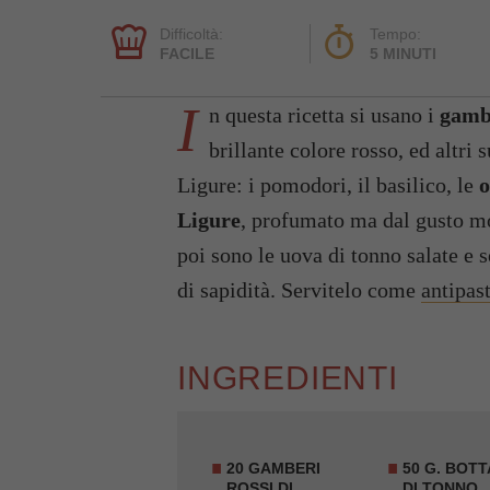
Difficoltà:
Tempo:
FACILE
5 MINUTI
I
n questa ricetta si usano i
gamb
brillante colore rosso, ed altri 
Ligure: i pomodori, il basilico, le
o
Ligure
, profumato ma dal gusto mo
poi sono le uova di tonno salate e 
di sapidità. Servitelo come
antipas
INGREDIENTI
20 GAMBERI
50 G. BOT
ROSSI DI
DI TONNO