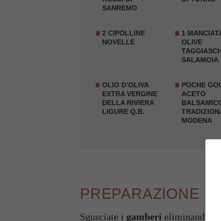
SANREMO
2 CIPOLLINE
1 MANCIATA
NOVELLE
OLIVE
TAGGIASCH
SALAMOIA
OLIO D’OLIVA
POCHE GOC
EXTRA VERGINE
ACETO
DELLA RIVIERA
BALSAMIC
LIGURE Q.B.
TRADIZION
MODENA
PREPARAZIONE
Sgusciate i
gamberi
eliminando il 