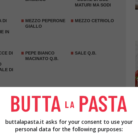
MATURI MA SODI
 DI
MEZZO PEPERONE
MEZZO CETRIOLO
GIALLO
E IN
CE DI
PEPE BIANCO
SALE Q.B.
MACINATO Q.B.
O
ALE DI
buttalapasta.it asks for your consent to use your
personal data for the following purposes:
budellino nero, ma cercando di lasciare le teste