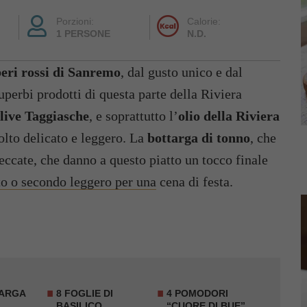
Porzioni:
Calorie:
1 PERSONE
N.D.
eri rossi di Sanremo
, dal gusto unico e dal
superbi prodotti di questa parte della Riviera
live Taggiasche
, e soprattutto l’
olio della Riviera
lto delicato e leggero. La
bottarga di tonno
, che
seccate, che danno a questo piatto un tocco finale
to o secondo leggero per una
cena di festa.
TARGA
8 FOGLIE DI
4 POMODORI
BASILICO
“CUORE DI BUE”