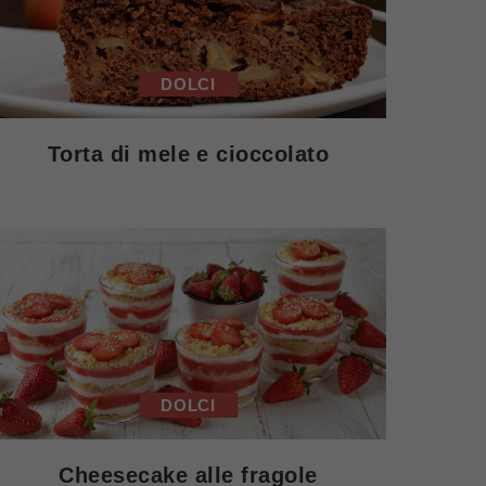
DOLCI
Torta di mele e cioccolato
DOLCI
Cheesecake alle fragole