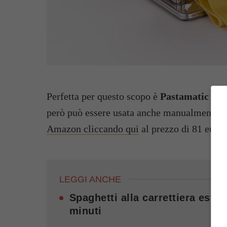
Perfetta per questo scopo è
Pastamatic
di
A
però può essere usata anche manualmente, gr
Amazon cliccando qui
al prezzo di 81 euro.
LEGGI ANCHE
Spaghetti alla carrettiera esti
minuti