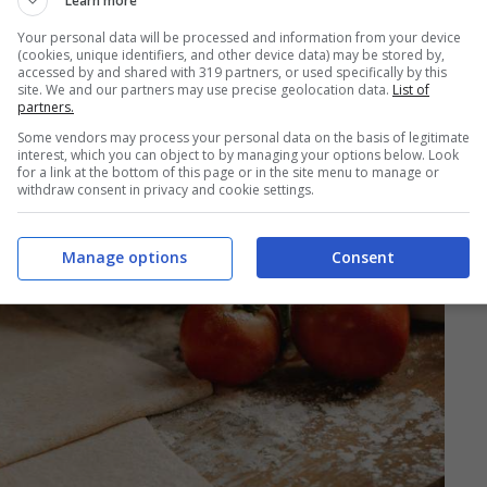
Learn more
Your personal data will be processed and information from your device
(cookies, unique identifiers, and other device data) may be stored by,
LIA CON LA MACCHINA
accessed by and shared with 319 partners, or used specifically by this
site. We and our partners may use precise geolocation data.
List of
partners.
Some vendors may process your personal data on the basis of legitimate
interest, which you can object to by managing your options below. Look
for a link at the bottom of this page or in the site menu to manage or
withdraw consent in privacy and cookie settings.
Manage options
Consent