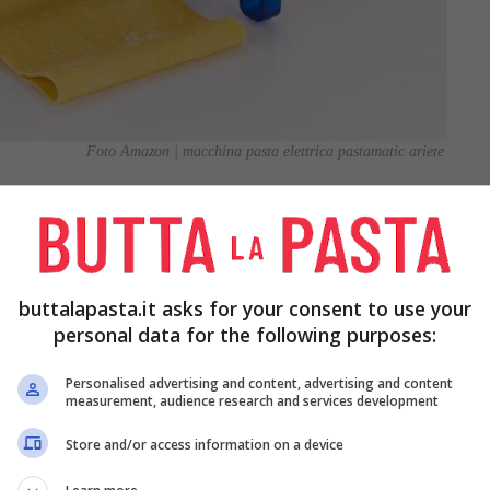
Foto Amazon | macchina pasta elettrica pastamatic ariete
riete
, una macchina per la pasta elettrica che
azie agli accessori inclusi. Si può
comprare su
buttalapasta.it asks for your consent to use your
personal data for the following purposes:
Personalised advertising and content, advertising and content
measurement, audience research and services development
va, questa è una vera bomba in 10
Store and/or access information on a device