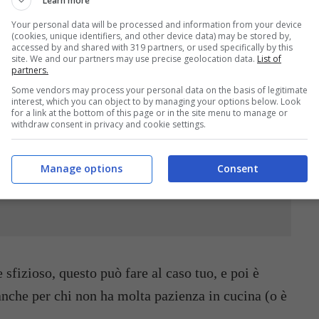
Learn more
Foto Shutterstock | Lunov Mykola
Your personal data will be processed and information from your device
(cookies, unique identifiers, and other device data) may be stored by,
ersico con una preparazione molto facile da fare
accessed by and shared with 319 partners, or used specifically by this
site. We and our partners may use precise geolocation data.
List of
delicato e leggero. Stiamo parlando del
pesce
partners.
 in tavola in poco più di trenta minuti.
Some vendors may process your personal data on the basis of legitimate
interest, which you can object to by managing your options below. Look
for a link at the bottom of this page or in the site menu to manage or
withdraw consent in privacy and cookie settings.
Manage options
Consent
a: la ricetta napoletana estiva pronta
 sfizioso, questo può fare al caso tuo, e poi è
anche per chi non ha molta pazienza in cucina (o è