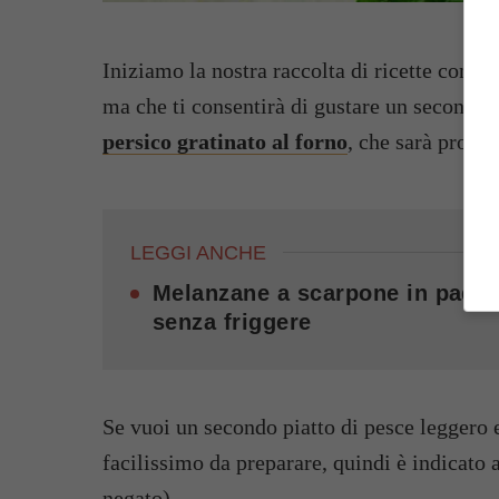
Iniziamo la nostra raccolta di ricette con p
ma che ti consentirà di gustare un secondo 
persico gratinato al forno
, che sarà pronto
LEGGI ANCHE
Melanzane a scarpone in padell
senza friggere
Se vuoi un secondo piatto di pesce leggero e
facilissimo da preparare, quindi è indicato 
negato).