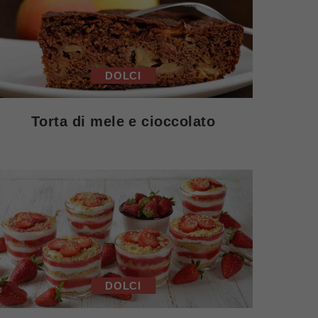
DOLCI
Torta di mele e cioccolato
DOLCI