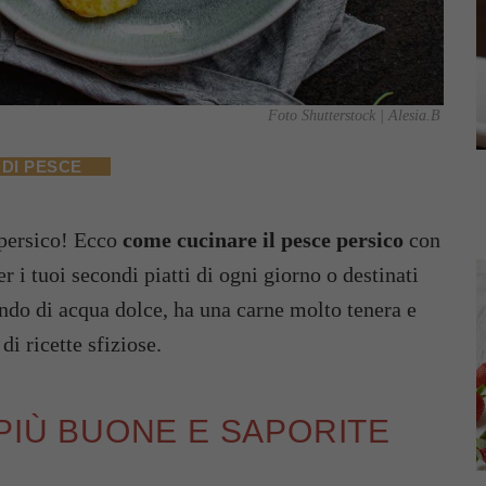
Foto Shutterstock | Alesia.B
 DI PESCE
n persico! Ecco
come cucinare il pesce persico
con
r i tuoi secondi piatti di ogni giorno o destinati
endo di acqua dolce, ha una carne molto tenera e
di ricette sfiziose.
 PIÙ BUONE E SAPORITE