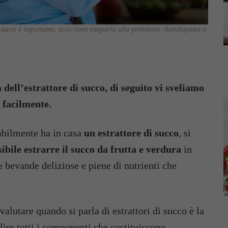
i succo è importante, ecco come eseguirla alla perfezione -buttalapasta.it
 dell’estrattore di succo, di seguito vi sveliamo
o facilmente.
abilmente ha in casa
un estrattore di succo
, si
ibile estrarre il succo da frutta e verdura
in
 bevande deliziose e piene di nutrienti che
alutare quando si parla di estrattori di succo è la
ulire tutti i componenti che costituiscono