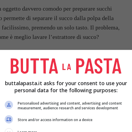
 un oggetto davvero comodo per preparare succhi
o permette di separare il succo dalla polpa della
facilissimo, premendo un solo tasto. Il problema,
Come è meglio lavare l’estrattore di succo?
o oggetto tutte le volte che si usa per
evitare la
ntire che tutte le parti siano sempre ben pulite ed
e in questo modo. Prima di tutto smontate tutti i
rdura, poi passate sotto un getto di acqua corrente
buttalapasta.it asks for your consent to use your
personal data for the following purposes:
Personalised advertising and content, advertising and content
measurement, audience research and services development
Store and/or access information on a device