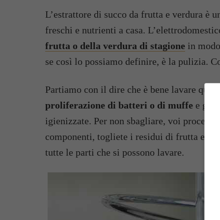
L’estrattore di succo da frutta e verdura è
freschi e nutrienti a casa. L’elettrodomestic
frutta o della verdura di stagione
in modo 
se così lo possiamo definire, è la pulizia. 
Partiamo con il dire che è bene lavare quest
proliferazione di batteri o di muffe
e gara
igienizzate. Per non sbagliare, voi procedet
componenti, togliete i residui di frutta e ve
tutte le parti che si possono lavare.