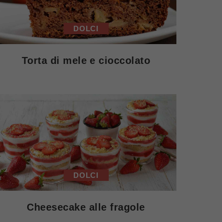
DOLCI
Torta di mele e cioccolato
DOLCI
Cheesecake alle fragole