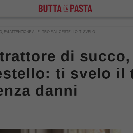
 FAI ATTENZIONE AL FILTRO E AL CESTELLO: TI SVELO...
strattore di succo,
cestello: ti svelo i
senza danni