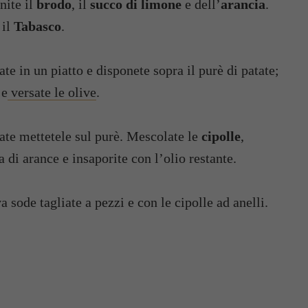
nite il
brodo
, il
succo di limone
e dell’
arancia
.
 il
Tabasco
.
ate in un piatto e disponete sopra il purè di patate;
 e
versate le olive
.
ate mettetele sul purè. Mescolate le
cipolle
,
a di arance e insaporite con l’olio restante.
 sode tagliate a pezzi e con le cipolle ad anelli.