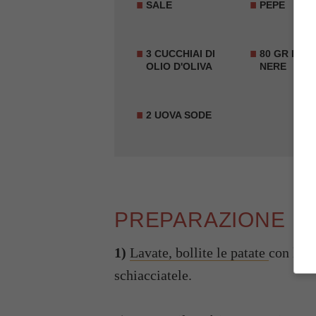
SALE
PEPE
3 CUCCHIAI DI
80 GR DI O
OLIO D'OLIVA
NERE
2 UOVA SODE
PREPARAZIONE
1)
Lavate, bollite le patate
con la b
schiacciatele.