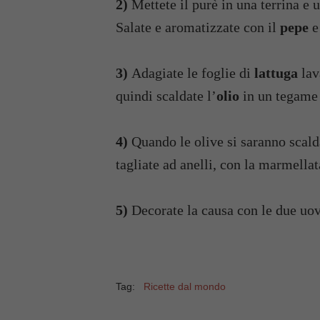
2)
Mettete il purè in una terrina e u
Salate e aromatizzate con il
pepe
e
3)
Adagiate le foglie di
lattuga
lav
quindi scaldate l’
olio
in un tegame
4)
Quando le olive si saranno scald
tagliate ad anelli, con la marmellat
5)
Decorate la causa con le due uova
Tag:
Ricette dal mondo