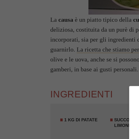
La
causa
è un piatto tipico della
cu
deliziosa, costituita da un purè di p
incorporati, sia per gli ingredienti 
guarnirlo.
La ricetta che stiamo pe
olive e le uova, anche se si possono
gamberi, in base ai gusti personali.
INGREDIENTI
1 KG DI PATATE
SUCCO DI 1
LIMONE