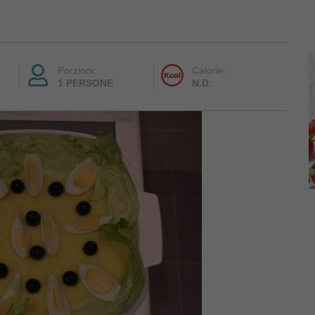
Porzioni:
Calorie:
1 PERSONE
N.D.