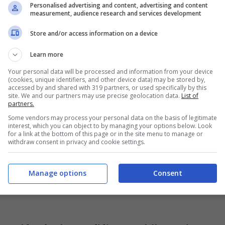
5 GOCCE DI
2 FOGLIE DI
Personalised advertising and content, advertising and content
TABASCO
LATTUGA
measurement, audience research and services development
Store and/or access information on a device
LIVE
2 CIPOLLE
1 CUCCHAIIO DI
MARMELLATA
Learn more
AMARA DI ARANCE
Your personal data will be processed and information from your device
(cookies, unique identifiers, and other device data) may be stored by,
accessed by and shared with 319 partners, or used specifically by this
site. We and our partners may use precise geolocation data.
List of
partners.
Some vendors may process your personal data on the basis of legitimate
interest, which you can object to by managing your options below. Look
for a link at the bottom of this page or in the site menu to manage or
withdraw consent in privacy and cookie settings.
Manage options
Consent
uccia per mezz’ora; fatele intiepidire, pelatele e