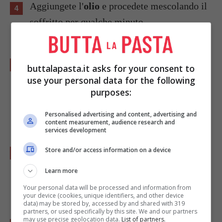
Aggiungete l'
olio
e procedete mescolando il
soffritto per qualche minuto.
A questo punto unite le foglie di
salvia
, le
buttalapasta.it asks for your consent to
trote pulite, il
vino bianco
e fate insaporire
use your personal data for the following
purposes:
un paio di minuti prima di aggiungere la
passata di pomodoro
.
Personalised advertising and content, advertising and
content measurement, audience research and
services development
Aggiungete una presa di sale e cuocete per
Store and/or access information on a device
una decina di minuti avendo cura di voltare
Learn more
una volta le trote.
Your personal data will be processed and information from
your device (cookies, unique identifiers, and other device
data) may be stored by, accessed by and shared with 319
partners, or used specifically by this site. We and our partners
may use precise geolocation data.
List of partners.