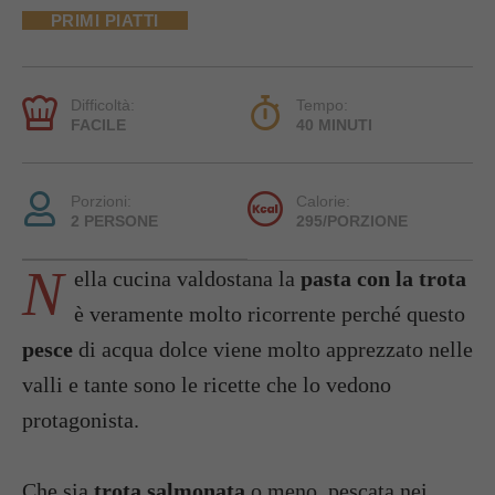
PRIMI PIATTI
Difficoltà:
Tempo:
FACILE
40 MINUTI
Porzioni:
Calorie:
2 PERSONE
295/PORZIONE
N
ella cucina valdostana la
pasta con la trota
è veramente molto ricorrente perché questo
pesce
di acqua dolce viene molto apprezzato nelle
valli e tante sono le ricette che lo vedono
protagonista.
Che sia
trota salmonata
o meno, pescata nei