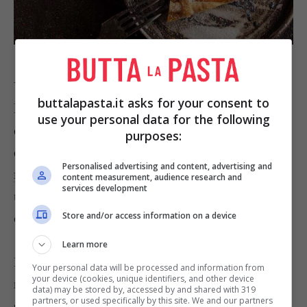
Foto Shutterstock | Alexey Burakov
Vi consigliamo di provare questa ricetta per fare
buttalapasta.it asks for your consent to
la crostata con crema pasticcera all’arancia,
use your personal data for the following
deliziosa, e profumatissima! Volete, invece, fare
purposes:
questa crema senza usare le uova? Seguite la
Personalised advertising and content, advertising and
ricetta della crema pasticcera senza uova
content measurement, audience research and
services development
unendo il succo di arancia e qualche cucchiaio di
Store and/or access information on a device
cointreau.
Learn more
La
crema pasticcera all’arancia Bimby
si può
Your personal data will be processed and information from
your device (cookies, unique identifiers, and other device
realizzare anche con il famoso robottino,
data) may be stored by, accessed by and shared with 319
partners, or used specifically by this site. We and our partners
seguendo la stessa ricetta della crema pasticcera