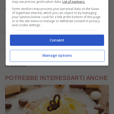
may use precise geolocation data.
List of partners.
classica che trovate al link indicato.
Some vendors may process your personal data on the basis
of legitimate interest, which you can object to by managing
your options below. Look for a link at the bottom of this page
or in the site menu to manage or withdraw consent in privacy
Per fare la
crema pasticcera all’arancia senza
and cookie settings.
latte
potete semplicemente sostituire al latte
indicato la stessa quantità di acqua naturale. Per
Consent
avere un’idea potete
seguire questa ricetta
,
Manage options
usando una miscela con 450 ml di acqua e succo
di arancia.
POTREBBE INTERESSARTI ANCHE