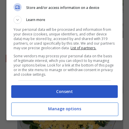
Store and/or access information on a device
Learn more
Your personal data will be processed and information from
your device (cookies, unique identifiers, and other device
data) may be stored by, accessed by and shared with 319
partners, or used specifically by this site. We and our partners
may use precise geolocation data.
List of partners.
Some vendors may process your personal data on the basis
Sbriciolate i
tuorli
e passateli al setaccio
of legitimate interest, which you can object to by managing
your options below. Look for a link at the bottom of this page
sopra all’insalata per ottenere l’
effetto
or in the site menu to manage or withdraw consent in privacy
and cookie settings.
mimosa
. Servite subito.
Consent
Manage options