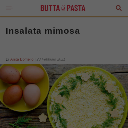
Insalata mimosa
Di
Anita Borriello
|
23 Febbraio 2021