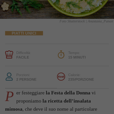
Foto Shutterstock | Anastasia_Panait
PIATTI UNICI
Difficoltà:
Tempo:
FACILE
15 MINUTI
Porzioni:
Calorie:
2 PERSONE
235/PORZIONE
P
er festeggiare
la Festa della Donna
vi
proponiamo
la ricetta dell’insalata
mimosa
, che deve il suo nome al particolare