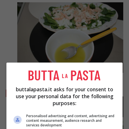
buttalapasta.it asks for your consent to
Versate la
citronette
sull’insalata.
use your personal data for the following
purposes:
Personalised advertising and content, advertising and
content measurement, audience research and
services development