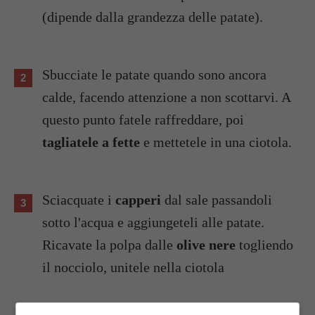
(dipende dalla grandezza delle patate).
Sbucciate le patate quando sono ancora
calde, facendo attenzione a non scottarvi. A
questo punto fatele raffreddare, poi
tagliatele a fette
e mettetele in una ciotola.
Sciacquate i
capperi
dal sale passandoli
sotto l'acqua e aggiungeteli alle patate.
Ricavate la polpa dalle
olive nere
togliendo
il nocciolo, unitele nella ciotola