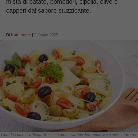
mista di patate, pomodori, cipolla, olive e
capperi dal sapore stuzzicante.
Di
Kati Irrente
|
9 Luglio 2025
Guarda come ti rallegro il menu con questa insalata pantesca super colorata e