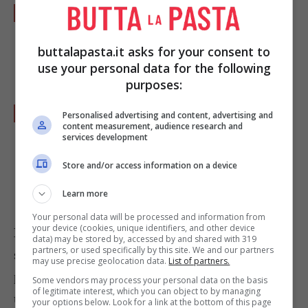
Affettate finemente la
cipolla
e tagliate i
pomodorini di Pachino
a spicchi. Unite il
buttalapasta.it asks for your consent to
tutto agli altri ingredienti e mescolate.
use your personal data for the following
purposes:
Infine condite con
olio extra vergine di
Personalised advertising and content, advertising and
content measurement, audience research and
oliva
,
aceto
,
origano
,
basilico
e
sale
,
services development
mescolate ancora una volta e fate riposare in
Store and/or access information on a device
frigo per un'ora prima di consumare.
Learn more
Your personal data will be processed and information from
your device (cookies, unique identifiers, and other device
L’idea in più
: Per renderla particolarmente
data) may be stored by, accessed by and shared with 319
partners, or used specifically by this site. We and our partners
speciale potete arricchire questa gustosa
may use precise geolocation data.
List of partners.
preparazione aggiungendo altri ingredienti per
Some vendors may process your personal data on the basis
of legitimate interest, which you can object to by managing
trasformare il contorno in un piatto unico
. Ad
your options below. Look for a link at the bottom of this page