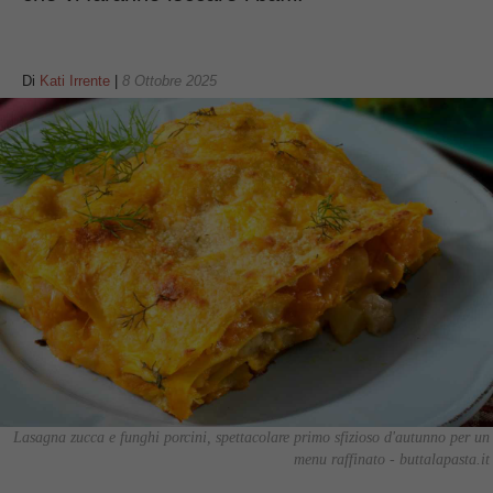
Di
Kati Irrente
|
8 Ottobre 2025
Lasagna zucca e funghi porcini, spettacolare primo sfizioso d'autunno per un
menu raffinato - buttalapasta.it