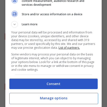
Coprite e lasciate cuocere fino a che la zucca
content measurement, audience research and
services development
diventerà tenera, saranno necessari circa 30
Store and/or access information on a device
minuti.
Learn more
Your personal data will be processed and information from
Mettete i
funghi porcini
tagliati e fettine in
your device (cookies, unique identifiers, and other device
data) may be stored by, accessed by and shared with 319
una padella e lasciateli saltare con un po' di
partners, or used specifically by this site. We and our partners
may use precise geolocation data.
List of partners.
olio e l'
aglio
bucherellato per qualche
Some vendors may process your personal data on the basis
minuto. Eliminate l'aglio e incorporate i
of legitimate interest, which you can object to by managing
your options below. Look for a link at the bottom of this page
porcini alla zucca.
or in the site menu to manage or withdraw consent in privacy
and cookie settings.
Consent
Unite quindi 70 gr. di
grana grattugiato
e
una spolverata di
noce moscata
. Aggiungete
Manage options
il
pepe nero
, il
sale
, il
prezzemolo
e il