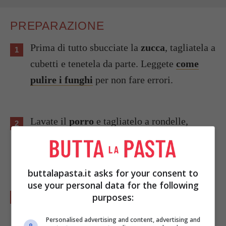
PREPARAZIONE
Prima di tutto sbucciate la
zucca
, tagliatela a
cubetti e tenetela da parte. Leggete
come
pulire i funghi
per non fare errori.
Lavate il
porro
e tagliatelo a rondelle,
ponetelo quindi in una padella con un paio di
cucchiai di
olio
e lasciatelo insaporire.
buttalapasta.it asks for your consent to
use your personal data for the following
Aggiungete i cubetti di zucca, il
latte
, una
purposes:
tazza di
acqua
e una spolverata di
sale
.
Personalised advertising and content, advertising and