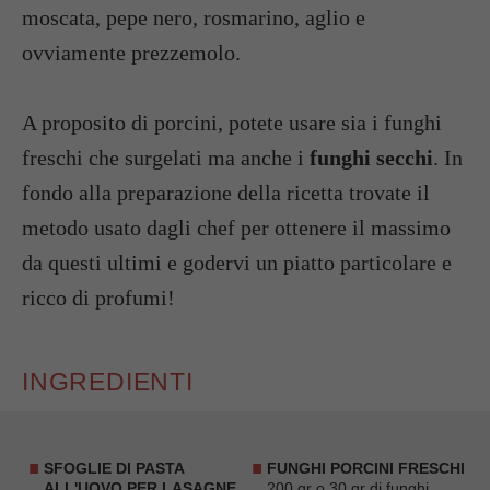
moscata, pepe nero, rosmarino, aglio e
ovviamente prezzemolo.
A proposito di porcini, potete usare sia i funghi
freschi che surgelati ma anche i
funghi secchi
. In
fondo alla preparazione della ricetta trovate il
metodo usato dagli chef per ottenere il massimo
da questi ultimi e godervi un piatto particolare e
ricco di profumi!
INGREDIENTI
SFOGLIE DI PASTA
FUNGHI PORCINI FRESCHI
ALL'UOVO PER LASAGNE
200 gr o 30 gr di funghi