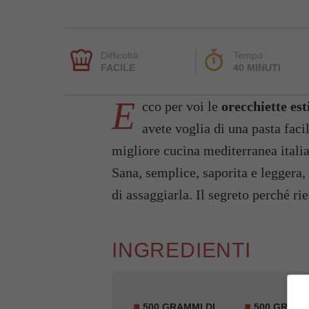
Difficoltà:
Tempo:
FACILE
40 MINUTI
E
cco per voi le
orecchiette est
avete voglia di una pasta facil
migliore cucina mediterranea italia
Sana, semplice, saporita e leggera,
di assaggiarla. Il segreto perché r
INGREDIENTI
500 GRAMMI DI
500 GRAMM