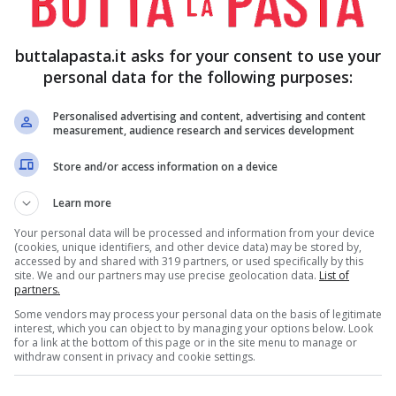
RUCOLA
VERGINE Q.B.
buttalapasta.it asks for your consent to use your
personal data for the following purposes:
Personalised advertising and content, advertising and content
measurement, audience research and services development
Store and/or access information on a device
Learn more
Your personal data will be processed and information from your device
(cookies, unique identifiers, and other device data) may be stored by,
lio
taglia a quarti i
pomodori
ciliegini e lasciali a
accessed by and shared with 319 partners, or used specifically by this
site. We and our partners may use precise geolocation data.
List of
z’ora.
partners.
Some vendors may process your personal data on the basis of legitimate
va tutti i gambi e, raccoltala in mazzetti, tagliala a
interest, which you can object to by managing your options below. Look
for a link at the bottom of this page or in the site menu to manage or
lascerai a parte.
withdraw consent in privacy and cookie settings.