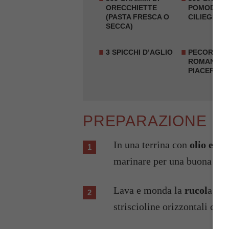
ORECCHIETTE
POMODORI
(PASTA FRESCA O
CILIEGIA
SECCA)
3 SPICCHI D’AGLIO
PECORINO
ROMANO A
PIACERE
PREPARAZIONE
In una terrina con
olio e ag
marinare per una buona mez
Lava e monda la
rucol
a, le
striscioline orizzontali che 