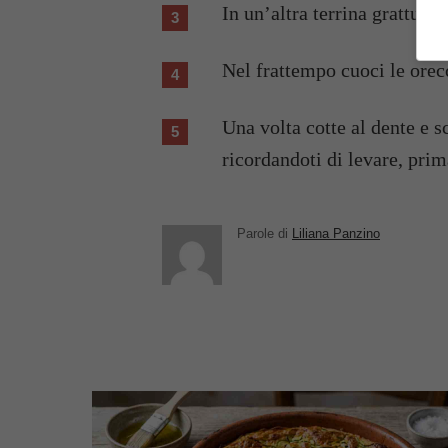
In un’altra terrina grattugi
Nel frattempo cuoci le ore
Una volta cotte al dente e scolate versale sui pomodorini marinati,
ricordandoti di levare, prima
Parole di
Liliana Panzino