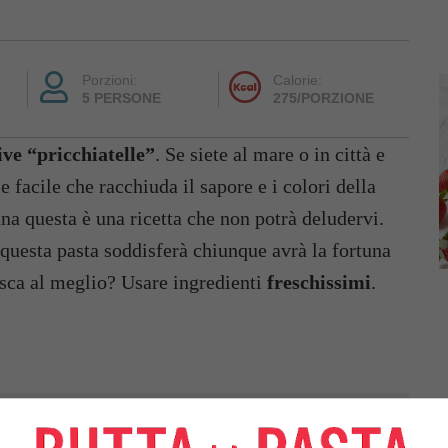
Porzioni:
Calorie:
5 PERSONE
275/PORZIONE
ive “pricchiatelle”
. Se siete al mare o in città e
e facile che racchiuda il sapore e i colori della
na questa è una ricetta che non potrà deludervi.
 questa pasta soddisferà chiunque avrà la fortuna
iesca al meglio? Usare ingredienti
freschissimi
.
I DI
125 GRAMMI DI
OLIO EXTRA