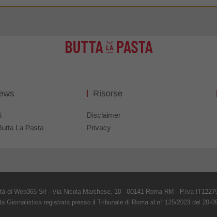
News
Risorse
i
Disclaimer
Butta La Pasta
Privacy
età di Web365 Srl - Via Nicola Marchese, 10 - 00141 Roma RM - P.Iva IT1227
ta Giornalistica registrata presso il Tribunale di Roma al n° 125/2023 del 20-0