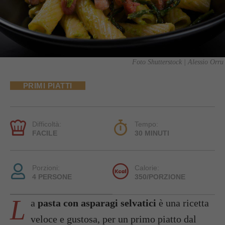
Foto Shutterstock | Alessio Orru
PRIMI PIATTI
Difficoltà:
Tempo:
FACILE
30 MINUTI
Porzioni:
Calorie:
4 PERSONE
350/PORZIONE
L
a
pasta con asparagi selvatici
è una ricetta
veloce e gustosa, per un primo piatto dal