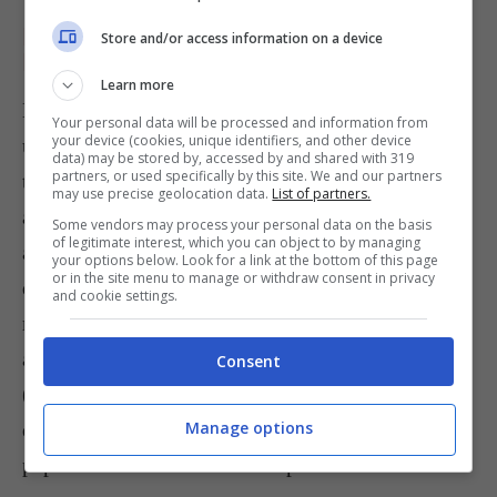
PASTA CON ASPARAGI SELVATICI E
Store and/or access information on a device
POMODORINI
Learn more
La
pasta con asparagi selvatici e pomodorini
è
Your personal data will be processed and information from
your device (cookies, unique identifiers, and other device
una delle più buone e facili da fare, sicuramente
data) may be stored by, accessed by and shared with 319
partners, or used specifically by this site. We and our partners
tra le varianti della classica formula da provare
may use precise geolocation data.
List of partners.
assolutamente. Non ci sono le uova, ma andremo
Some vendors may process your personal data on the basis
of legitimate interest, which you can object to by managing
ad aggiungere alla
ricetta
tradizionale una decina
your options below. Look for a link at the bottom of this page
or in the site menu to manage or withdraw consent in privacy
di pomodorini pachino, da incorporare, tagliati a
and cookie settings.
metà, agli asparagi dopo averli soffritti insieme
alla cipolla per proseguire dolcemente la cottura
Consent
(basteranno circa 20 minuti). Potete dare un tocco
di energia in più al piatto con un pizzico di
Manage options
peperoncino e una cascata di prezzemolo tritato.