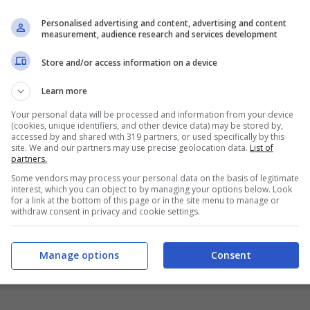
e 5 sec. a vel. 7.
Personalised advertising and content, advertising and content
measurement, audience research and services development
ine d’oliva, l’aglio
e soffriggete 3 min. a 100°,
Store and/or access information on a device
Learn more
e
fagioli borlotti
sgocciolati e la
passata di
Your personal data will be processed and information from your device
(cookies, unique identifiers, and other device data) may be stored by,
a vel.5.
accessed by and shared with 319 partners, or used specifically by this
site. We and our partners may use precise geolocation data.
List of
partners.
a
, il
dado vegetale
e fate cuocere 20 min. a 100°
Some vendors may process your personal data on the basis of legitimate
interest, which you can object to by managing your options below. Look
for a link at the bottom of this page or in the site menu to manage or
withdraw consent in privacy and cookie settings.
are nel boccale la
pasta corta
aggiustando di
sale
Manage options
Consent
il tempo indicato sulla confezione della pasta a