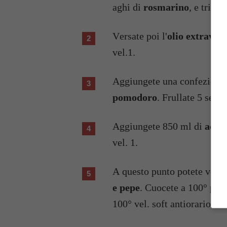
aghi di
rosmarino
, e tritat
Versate poi l'
olio extraverg
vel.1.
Aggiungete una confezion
pomodoro
. Frullate 5 sec. 
Aggiungete 850 ml di
acqu
vel. 1.
A questo punto potete vers
e pepe
. Cuocete a 100° per 
100° vel. soft antiorario.