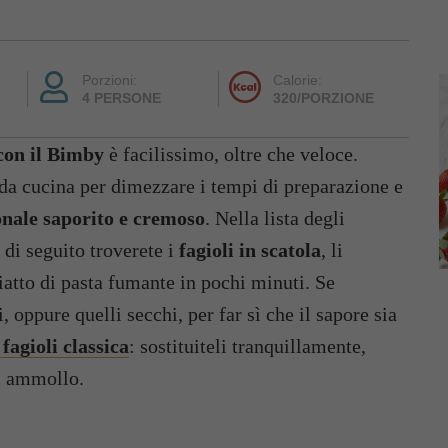
Porzioni:
Calorie:
4 PERSONE
320/PORZIONE
 con il Bimby
è facilissimo, oltre che veloce.
 da cucina per dimezzare i tempi di preparazione e
onale saporito e cremoso
. Nella lista degli
e di seguito troverete i
fagioli in scatola
, li
iatto di pasta fumante in pochi minuti. Se
i, oppure quelli secchi, per far sì che il sapore sia
 fagioli classica
: sostituiteli tranquillamente,
i ammollo.