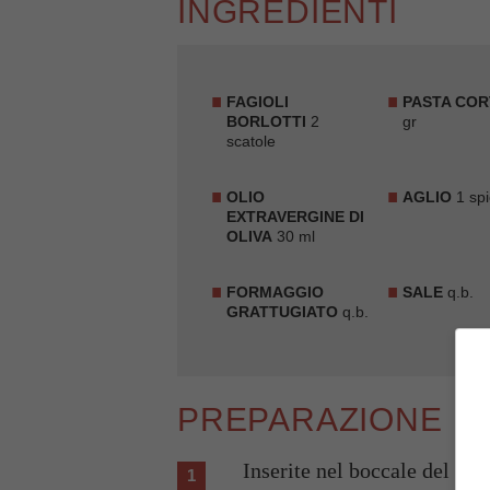
INGREDIENTI
FAGIOLI
PASTA COR
BORLOTTI
2
gr
scatole
OLIO
AGLIO
1 spi
EXTRAVERGINE DI
OLIVA
30 ml
FORMAGGIO
SALE
q.b.
GRATTUGIATO
q.b.
PREPARAZIONE
Inserite nel boccale del Bi