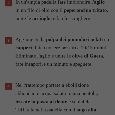
In un'ampia padella fate imbiondire l'
aglio
in un filo di olio con il
peperoncino tritato
,
unite le
acciughe
e fatele sciogliere.
Aggiungete la
polpa dei pomodori pelati
e i
capperi
, fate cuocere per circa 10/15 minuti.
Eliminate l'aglio e unite le
olive di Gaeta
,
fate insaporire un minuto e spegnete.
Nel frattempo portate a ebollizione
abbondante acqua salata in una pentola,
lessate la pasta al dente
e scolatela.
Tuffatela nella padella con il
sugo alla