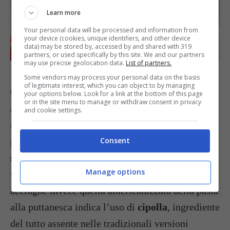
Learn more
Your personal data will be processed and information from
your device (cookies, unique identifiers, and other device
data) may be stored by, accessed by and shared with 319
partners, or used specifically by this site. We and our partners
may use precise geolocation data.
List of partners.
Foto Envato | katrinshine
Some vendors may process your personal data on the basis
of legitimate interest, which you can object to by managing
Gli
spaghetti alla puttanesca
(ma sono ottime
your options below. Look for a link at the bottom of this page
or in the site menu to manage or withdraw consent in privacy
anche le
linguine
) si possono cucinare anche
and cookie settings.
senza le
acciughe (o alici)
, e in alcuni ristoranti il
piatto viene chiamato più elegantemente
Consent
spaghetti olive e capperi
alla napoletana. Altre
Manage options
versioni prevedono l’uso di
tonno
al posto delle
acciughe invece quella americanizzata della pasta
alla puttanesca indica l’uso di
cipolla
, ingrediente
del tutto assente nelle tradizionali versioni