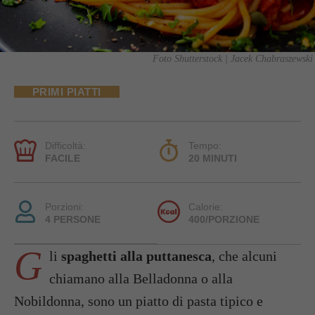
Foto Shutterstock | Jacek Chabraszewski
PRIMI PIATTI
Difficoltà:
Tempo:
FACILE
20 MINUTI
Porzioni:
Calorie:
4 PERSONE
400/PORZIONE
G
li
spaghetti alla puttanesca
, che alcuni
chiamano alla Belladonna o alla
Nobildonna, sono un piatto di pasta tipico e