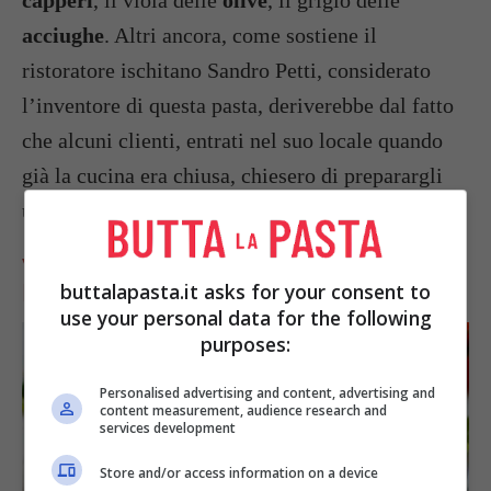
acciughe
. Altri ancora, come sostiene il
ristoratore ischitano Sandro Petti, considerato
l’inventore di questa pasta, deriverebbe dal fatto
che alcuni clienti, entrati nel suo locale quando
già la cucina era chiusa, chiesero di preparargli
una
puttanata
qualsiasi. E nacque la puttanesca.
VARIANTI DEGLI SPAGHETTI ALLA
PUTTANESCA
buttalapasta.it asks for your consent to
use your personal data for the following
purposes:
Personalised advertising and content, advertising and
content measurement, audience research and
services development
Store and/or access information on a device