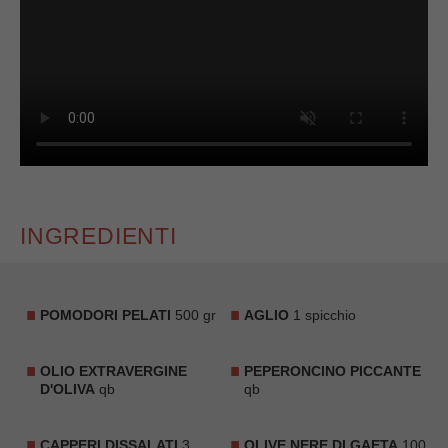
INGREDIENTI
POMODORI PELATI
500 gr
AGLIO
1 spicchio
OLIO EXTRAVERGINE
PEPERONCINO PICCANTE
D'OLIVA
qb
qb
CAPPERI DISSALATI
3
OLIVE NERE DI GAETA
100