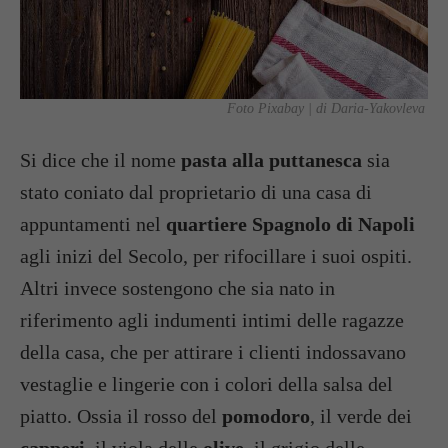
Foto Pixabay | di Daria-Yakovleva
Si dice che il nome
pasta alla puttanesca
sia
stato coniato dal proprietario di una casa di
appuntamenti nel
quartiere Spagnolo di Napoli
agli inizi del Secolo, per rifocillare i suoi ospiti.
Altri invece sostengono che sia nato in
riferimento agli indumenti intimi delle ragazze
della casa, che per attirare i clienti indossavano
vestaglie e lingerie con i colori della salsa del
piatto. Ossia il rosso del
pomodoro
, il verde dei
capperi
, il viola delle
olive
, il grigio delle