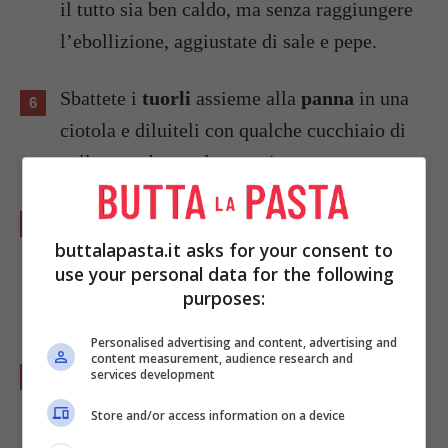
il tutto sia ben caldo, ma senza raggiungere
l’ebollizione, aggiustate di sale e pepe.
Sbattete i
tuorli
assieme alla
panna
in una
ciotola e diluiteli con qualche cucchiaio di
vellutata, sbattendo energicamente.
Incorporate il tutto nella
vellutata
fuori dal
buttalapasta.it asks for your consent to
fuoco, mescolando sempre, e mettetela
use your personal data for the following
ancora a cuocere, mescolando di continuo, di
purposes:
nuovo senza far prendere il bollore.
Personalised advertising and content, advertising and
content measurement, audience research and
Terminate unendo il resto del
burro
a
services development
pezzettini, di nuovo fuori dal fuoco e sempre
Store and/or access information on a device
mescolando.