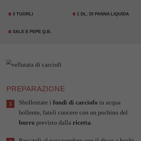
3 TUORLI
1 DL. DI PANNA LIQUIDA
SALE E PEPE Q.B.
PREPARAZIONE
Sbollentate i
fondi di carciofo
in acqua
bollente, fateli cuocere con un pochino del
burro
previsto dalla
ricetta
.
Passateli al passaverdure con il disco a buchi