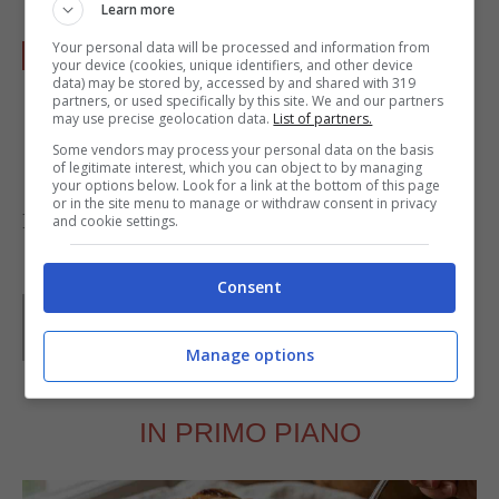
Learn more
Your personal data will be processed and information from
Servite subito questa saporita vellutata
your device (cookies, unique identifiers, and other device
data) may be stored by, accessed by and shared with 319
completandola a piacere con
crostin
i e/o
partners, or used specifically by this site. We and our partners
may use precise geolocation data.
List of partners.
pezzetti di carciofo
rosolati nel burro.
Some vendors may process your personal data on the basis
of legitimate interest, which you can object to by managing
your options below. Look for a link at the bottom of this page
or in the site menu to manage or withdraw consent in privacy
Foto di
Vicente Garcia
and cookie settings.
Consent
Parole di
GIeGI
GIeGI è stata collaboratrice di Buttalapasta dal 2008 al
2013, spaziando tra tutte le tipologie di ricette, con un
Manage options
occhio di riguardo a quelle della tradizione regionale.
IN PRIMO PIANO