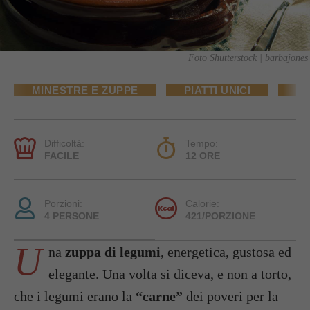
Foto Shutterstock | barbajones
MINESTRE E ZUPPE
PIATTI UNICI
PR
Difficoltà:
Tempo:
FACILE
12 ORE
Porzioni:
Calorie:
4 PERSONE
421/PORZIONE
U
na
zuppa di legumi
, energetica, gustosa ed
elegante. Una volta si diceva, e non a torto,
che i legumi erano la
“carne”
dei poveri per la