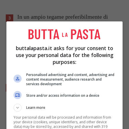
In un ampio tegame preferibilmente di
coccio sistemare tutti i legumi, aggiungere
un po’ di sale o il dado vegetale se piace,
l’aglio, l'acqua fino a ricoprire tutto e far
buttalapasta.it asks for your consent to
cuocere almeno per un paio d’ore a fuoco
use your personal data for the following
purposes:
basso e con il coperchio.
Personalised advertising and content, advertising and
content measurement, audience research and
services development
A cottura ultimata eliminare l’aglio
(trovarselo in bocca per molti è poco
Store and/or access information on a device
gradevole) servire la zuppa caldissima
Learn more
aggiungendo in ogni piatto un po’ di
Your personal data will be processed and information from
your device (cookies, unique identifiers, and other device
prezzemolo fresco tritato e un filo d’olio
data) may be stored by, accessed by and shared with 319