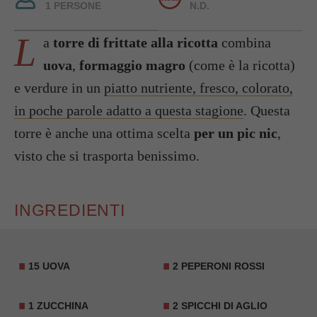
1 PERSONE
N.D.
L
a
torre di frittate alla ricotta
combina
uova
,
formaggio magro
(come è la ricotta)
e verdure in un
piatto nutriente, fresco, colorato,
in poche parole adatto a questa stagione
. Questa
torre è anche una ottima scelta
per un pic nic
,
visto che si trasporta benissimo.
INGREDIENTI
15
UOVA
2
PEPERONI
ROSSI
1
ZUCCHINA
2 SPICCHI DI AGLIO