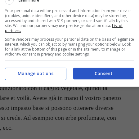
Learn more
Your personal data will be processed and information from your device
(cookies, unique identifiers, and other device data) may be stored by,
accessed by and shared with 319 partners, or used specifically by this
site. We and our partners may use precise geolocation data.
List of
partners.
Some vendors may process your personal data on the basis of legitimate
interest, which you can object to by managing your options below. Look
for a link at the bottom of this page or in the site menu to manage or
withdraw consent in privacy and cookie settings.
Ecco come fare il tofu handmade – buttalapasta.it
Manage options
Consent
ddizionato con il caglio vegetale, quindi la
olare et voilà. Avete già in mano il vostro panetto
uesto impasto base si possono ottenere diverse
 si crede. Ad esempio con erbe profumate, con
, ecc.