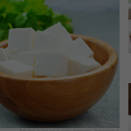
Tofu fatto in casa con la ricetta giapponese - buttalapasta.it