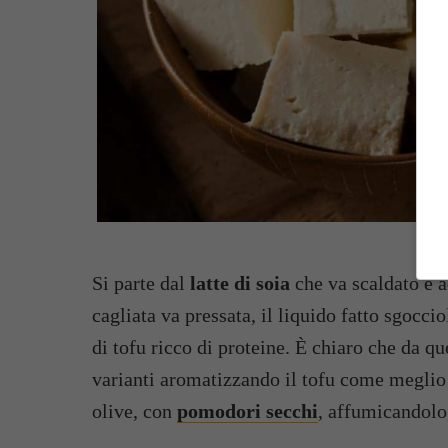
Si parte dal
latte di soia
che va scaldato e a
cagliata va pressata, il liquido fatto sgocci
di tofu ricco di proteine. È chiaro che da q
varianti aromatizzando il tofu come meglio
olive, con
pomodori secchi
, affumicandolo