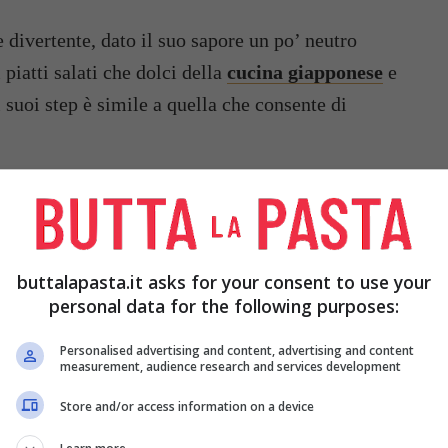
 divertente, dato il suo sapore un po’ neutro
 piatti salati che dolci della
cucina giapponese
e
i suoi step è simile a quella che consente di
buttalapasta.it asks for your consent to use your
personal data for the following purposes:
Personalised advertising and content, advertising and content
measurement, audience research and services development
Store and/or access information on a device