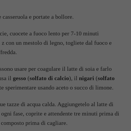
 casseruola e portate a bollore.
cie, cuocete a fuoco lento per 7-10 minuti
z con un mestolo di legno, togliete dal fuoco e
ffredda.
ssono usare per coagulare il latte di soia e farlo
usa il
gesso
(
solfato di calcio
), il
nigari
(
solfato
tete sperimentare usando aceto o succo di limone.
ue tazze di acqua calda. Aggiungetelo al latte di
n ogni fase, coprite e attendente tre minuti prima di
il composto prima di cagliare.