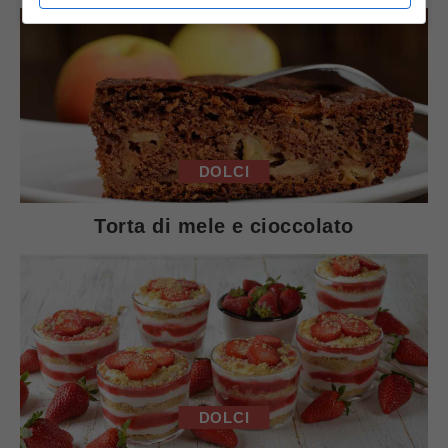
DOLCI
Torta di mele e cioccolato
DOLCI