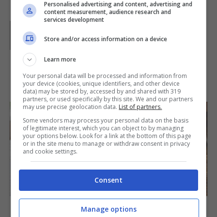
Personalised advertising and content, advertising and
content measurement, audience research and
services development
Parole di
Paoletta
Paoletta è stata collaboratrice di Buttalapasta dal 2008
Store and/or access information on a device
al 2011, spaziando tra tutte le tipologie di ricette, dai
primi ai contorni, dai secondi ai dolci.
Learn more
Your personal data will be processed and information from
IN PRIMO PIANO
your device (cookies, unique identifiers, and other device
data) may be stored by, accessed by and shared with 319
partners, or used specifically by this site. We and our partners
may use precise geolocation data.
List of partners.
Some vendors may process your personal data on the basis
of legitimate interest, which you can object to by managing
your options below. Look for a link at the bottom of this page
or in the site menu to manage or withdraw consent in privacy
and cookie settings.
Consent
SECONDI PIATTI
Arista di maiale al latte
Manage options