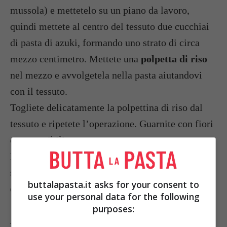
mussola) e mettetelo su un piano da lavoro,
quindi mettete al centro del tessuto due cucchiai
di pasta di azuki, formando uno strato di circa
mezzo centimetro. Mettete una
polpetta di riso
nel mezzo e avvolgetela nella pasta aiutandovi
con il tessuto.
Togliete delicatamente la polpettina di riso dal
tessuto e ripetete l’operazione. Guarnite con fiori
commestibili.
Foto da: elena5310.multiply.com
stairs.happenchance.com sugardew.com
buttalapasta.it asks for your consent to
en.academic.ru
use your personal data for the following
purposes:
Tag:
Ricette dal mondo