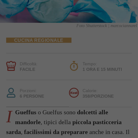
Foto Shutterstock | marcociannarel
CUCINA REGIONALE
Difficoltà:
Tempo:
FACILE
1 ORA E 15 MINUTI
Porzioni:
Calorie:
6 PERSONE
358/PORZIONE
I
Gueffus
o Guelfus sono
dolcetti alle
mandorle
, tipici della
piccola pasticceria
sarda
,
facilissimi da preparare
anche in casa. Il