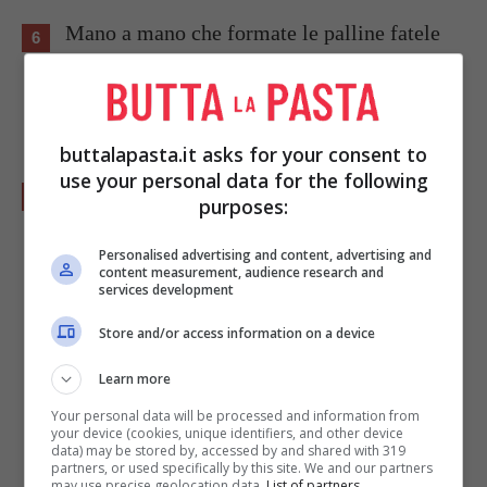
Mano a mano che formate le palline fatele
rotolare in un vassoio cosparso con il
rimanente zucchero.
buttalapasta.it asks for your consent to
use your personal data for the following
Se volete confezionarle secondo la
purposes:
tradizione, ritagliate dei quadrati di carta
Personalised advertising and content, advertising and
metallizzata e velina colorata; incartate i
content measurement, audience research and
services development
gueffus prima con la carta metallizzata e poi
con la carta velina, disponendola a forma di
Store and/or access information on a device
caramella e sfrangiandola ai bordi con le
Learn more
forbici.
Your personal data will be processed and information from
your device (cookies, unique identifiers, and other device
data) may be stored by, accessed by and shared with 319
partners, or used specifically by this site. We and our partners
may use precise geolocation data.
List of partners.