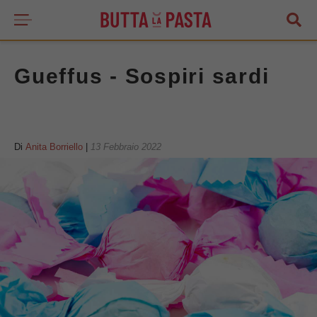
Gueffus - Sospiri sardi
Di
Anita Borriello
|
13 Febbraio 2022