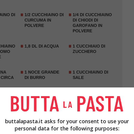
AINO DI
1/2 CUCCHIAINO DI
1/4 DI CUCCHIAINO
CURCUMA
IN
DI CHIODI DI
POLVERE
GAROFANO IN
POLVERE
CHIAINO
1,8 DL DI ACQUA
1 CUCCHIAIO DI
MOMO
ZUCCHERO
E
ANA
1 NOCE GRANDE
1 CUCCHIAINO DI
 CIRCA
DI BURRO
SALE
buttalapasta.it asks for your consent to use your
personal data for the following purposes: