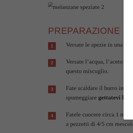
PREPARAZIONE
Versate le spezie in una cio
Versate l’acqua, l’aceto e 
questo miscuglio.
Fate scaldare il burro in un
spumeggiare
gettatevi le s
Fatele cuocere circa 1 min
a pezzetti di 4/5 cm mescola