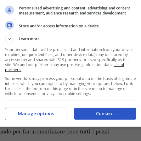
Personalised advertising and content, advertising and content
measurement, audience research and services development
Store and/or access information on a device
Learn more
tolina e mescolatele.
Your personal data will be processed and information from your device
(cookies, unique identifiers, and other device data) may be stored by,
accessed by and shared with 319 partners, or used specifically by this
lo zucchero in un bicchiere e mescolate anche
site. We and our partners may use precise geolocation data.
List of
partners.
Some vendors may process your personal data on the basis of legitimate
interest, which you can object to by managing your options below. Look
for a link at the bottom of this page or in the site menu to manage or
 tegame pesante antiaderente e quando inizia a
withdraw consent in privacy and cookie settings.
pezie
.
Manage options
Consent
uto mescolando, poi
unitevi le melanzane
tagliate
ndo per far aromatizzare bene tutti i pezzi.