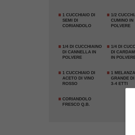
1 CUCCHIAIO DI
1/2 CUCCHI
SEMI DI
CUMINO
IN
CORIANDOLO
POLVERE
1/4 DI CUCCHIAINO
1/4 DI CUC
DI CANNELLA IN
DI
CARDA
POLVERE
IN POLVER
1 CUCCHIAIO DI
1
MELANZ
ACETO DI VINO
GRANDE
DI
ROSSO
3-4 ETTI
CORIANDOLO
FRESCO Q.B.