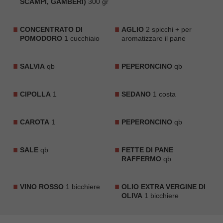
SCAMPI, GAMBERI)
300 gr
CONCENTRATO DI
AGLIO
2 spicchi + per
POMODORO
1 cucchiaio
aromatizzare il pane
SALVIA
qb
PEPERONCINO
qb
CIPOLLA
1
SEDANO
1 costa
CAROTA
1
PEPERONCINO
qb
SALE
qb
FETTE DI PANE
RAFFERMO
qb
VINO ROSSO
1 bicchiere
OLIO EXTRA VERGINE DI
OLIVA
1 bicchiere