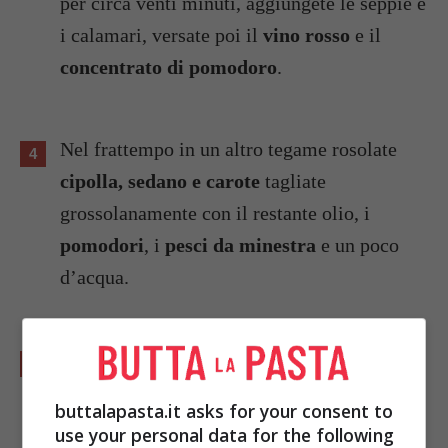
per circa venti minuti, aggiungete le seppie e
i calamari, versate poi il
vino rosso
e il
concentrato di pomodoro
.
Nel frattempo in un altro tegame rosolate
cipolla, sedano e carote
tagliate
grossolanamente con il restante olio, i
pomodori
, i
pesci da minestra
e un poco
d’acqua.
Portate a ebollizione e cuocete per circa
venti minuti quindi versate il tutto nel
buttalapasta.it asks for your consent to
passaverdure a maglia fine facendo ricadere
use your personal data for the following