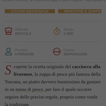
Cacciucco livornese, la ricetta della zuppa di pesce originale - buttalapasta.it
CUCINA REGIONALE
MINESTRE E ZUPPE
Difficoltà:
Tempo:
DIFFICILE
3 ORE
Porzioni:
Calorie:
6 PERSONE
350/PORZIONE
S
coprite la ricetta originale del
cacciucco alla
livornese
, la zuppa di pesce più famosa della
Toscana, un piatto davvero buonissimo da gustare
in un
menu di pesce
, per fare il quale occorre
seguire delle precise regole, proprio come vuole
la tradizione.