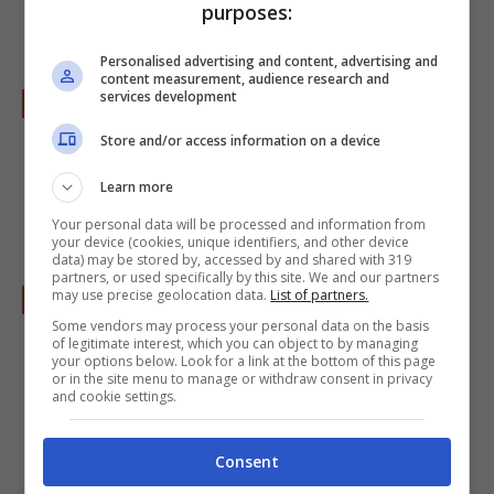
nell’altro tegame.
purposes:
Personalised advertising and content, advertising and
content measurement, audience research and
Aggiungete ora il
palombo
ben pulito e i
services development
crostacei. Se volete unire anche le cozze
Store and/or access information on a device
aggiungetele 5 minuti prima della fine
Learn more
cottura.
Your personal data will be processed and information from
your device (cookies, unique identifiers, and other device
data) may be stored by, accessed by and shared with 319
partners, or used specifically by this site. We and our partners
Abbrustolire le fette di
pane toscano
,
may use precise geolocation data.
List of partners.
Some vendors may process your personal data on the basis
aromatizzatelo con l’aglio e mettete le fette
of legitimate interest, which you can object to by managing
your options below. Look for a link at the bottom of this page
sul fondo del piatto. Versateci sopra il
or in the site menu to manage or withdraw consent in privacy
and cookie settings.
cacciucco tiepido e servite.
Consent