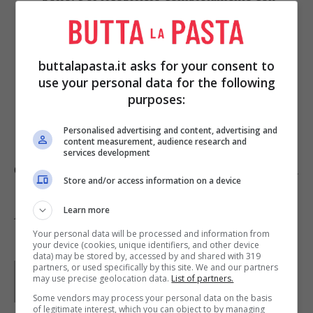
la pasta deponendola pezzo a pezzo.
Cuocete il pollo
nel forno caldo a 210
gradi per circa 1 ora e un quarto/un’ora e
buttalapasta.it asks for your consent to
use your personal data for the following
mezza (a seconda delle dimensioni del
purposes:
pollo stesso). Sfornatelo, rompete la
crosta e servitelo.
Personalised advertising and content, advertising and
content measurement, audience research and
services development
Qui poi trovate le altre nostre
ricette ipocaloriche
.
Store and/or access information on a device
Learn more
Foto di
jules:stonesoup
Your personal data will be processed and information from
your device (cookies, unique identifiers, and other device
data) may be stored by, accessed by and shared with 319
partners, or used specifically by this site. We and our partners
Parole di
GIeGI
may use precise geolocation data.
List of partners.
GIeGI è stata collaboratrice di Buttalapasta dal 2008 al
2013, spaziando tra tutte le tipologie di ricette, con un
Some vendors may process your personal data on the basis
occhio di riguardo a quelle della tradizione regionale.
of legitimate interest, which you can object to by managing