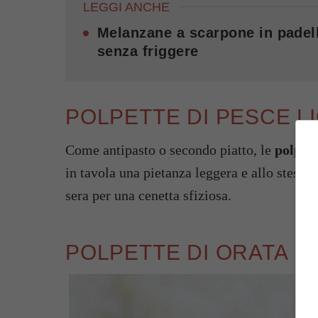
LEGGI ANCHE
Melanzane a scarpone in padell
senza friggere
POLPETTE DI PESCE L
Come antipasto o secondo piatto, le
polpett
in tavola una pietanza leggera e allo stesso
sera per una cenetta sfiziosa.
POLPETTE DI ORATA