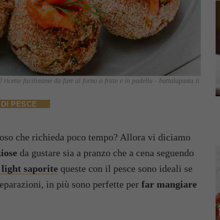
0 ricette facilissime da fare al forno o fritte e in padella - buttalapasta.it
 DI PESCE
zioso che richieda poco tempo? Allora vi diciamo
ziose
da gustare sia a pranzo che a cena seguendo
 light saporite
queste con il pesce sono ideali se
reparazioni, in più sono perfette per
far mangiare