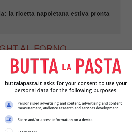
a: la ricetta napoletana estiva pronta
IGHT AL FORNO
e di pesce light al forno
sono perfette per portare
 tempo molto appetitosa, ideale da preparare di
buttalapasta.it asks for your consent to use your
personal data for the following purposes:
Personalised advertising and content, advertising and content
measurement, audience research and services development
Store and/or access information on a device