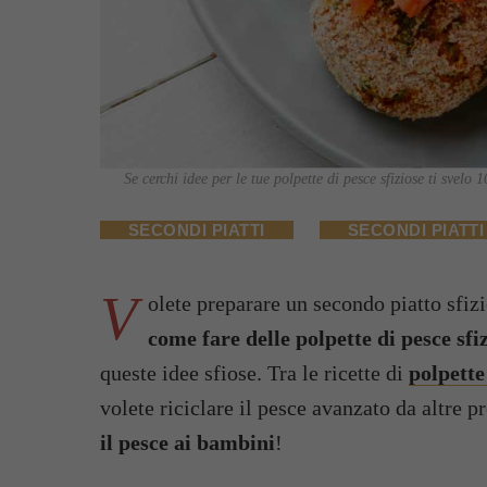
Se cerchi idee per le tue polpette di pesce sfiziose ti svelo 1
SECONDI PIATTI
SECONDI PIATTI
V
olete preparare un secondo piatto sfi
come fare delle polpette di pesce sfi
queste idee sfiose. Tra le ricette di
polpette
volete riciclare il pesce avanzato da altre p
il pesce ai bambini
!