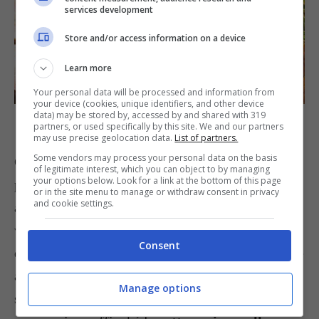
services development
Store and/or access information on a device
Learn more
Your personal data will be processed and information from
your device (cookies, unique identifiers, and other device
Arrosto di vitello con verdure, con questa ricetta potete servire la carne
data) may be stored by, accessed by and shared with 319
con i contorni che più vi piacciono – buttalapasta.it
partners, or used specifically by this site. We and our partners
may use precise geolocation data.
List of partners.
Some vendors may process your personal data on the basis
Come accennato all’inizio, l’arrosto di vitello si
of legitimate interest, which you can object to by managing
your options below. Look for a link at the bottom of this page
può fare in tantissimi modi. La ricetta che vi
or in the site menu to manage or withdraw consent in privacy
and cookie settings.
abbiamo illustrato è per preparare un arrosto di
vitello al forno con patate, ma potreste decidere
Consent
di
accostarlo a delle verdure di stagione
, oppure
a dei funghi come i porcini. L’importante è che
Manage options
seguiate con attenzione tutti i passaggi della