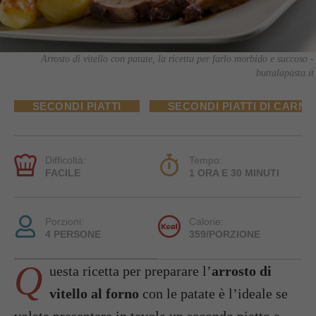
Arrosto di vitello con patate, la ricetta per farlo morbido e succoso -
buttalapasta.it
SECONDI PIATTI
SECONDI PIATTI DI CARNE
Difficoltà:
Tempo:
FACILE
1 ORA E 30 MINUTI
Porzioni:
Calorie:
4 PERSONE
359/PORZIONE
Q
uesta ricetta per preparare l’
arrosto di
vitello al forno
con le patate è l’ideale se
volete presentare in tavola un secondo piatto a