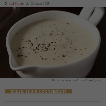
Di
Kati Irrente
|
21 Gennaio 2025
Besciamella senza latte - buttalapasta.it
SALSE, SUGHI E CONDIMENTI