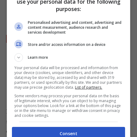
use your personal data for the following
sciogliere bene il composto di burro e farina
purposes:
nel latte.
Personalised advertising and content, advertising and
content measurement, audience research and
services development
Salate e aromatizzate con una grattata di
Store and/or access information on a device
noce moscata
, fate cuocere mescolando fino
a quando la salsa raggiungerà l’ebollizione e
Learn more
sarà diventata densa. Nel caso in cui si
Your personal data will be processed and information from
your device (cookies, unique identifiers, and other device
fossero formati dei grumi potete passare la
data) may be stored by, accessed by and shared with 319
partners, or used specifically by this site. We and our partners
besciamella senza latte al setaccio.
may use precise geolocation data.
List of partners.
Some vendors may process your personal data on the basis
of legitimate interest, which you can object to by managing
your options below. Look for a link at the bottom of this page
or in the site menu to manage or withdraw consent in privacy
L’idea in più
: se non usate subito la besciamella
and cookie settings.
senza latte passate sopra la superficie un pezzetto
di burro o margarina per evitare la formazione
Consent