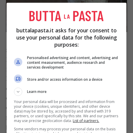
buttalapasta.it asks for your consent to
Foto Shutterstock | Zagorulko Inka
use your personal data for the following
purposes:
Se la maggior parte delle ricette prevede
Personalised advertising and content, advertising and
l’utilizzo di lievito di birra o secco, per utilizzare
content measurement, audience research and
services development
il lievito madre dobbiamo capire come regolarne
le dosi per
sostituire il lievito madre alla giusta
Store and/or access information on a device
quantità di lievito di birra
. Vi suggeriamo
Learn more
quindi una dose media, una quantità frutto
Your personal data will be processed and information from
your device (cookies, unique identifiers, and other device
dell’esperienza e del confronto tra varie fonti,
data) may be stored by, accessed by and shared with 319
partners, or used specifically by this site. We and our partners
proprio perché è un po’ difficile individuarla con
may use precise geolocation data.
List of partners.
precisione, dipendendo dal grado di umidità della
Some vendors may process your personal data on the basis