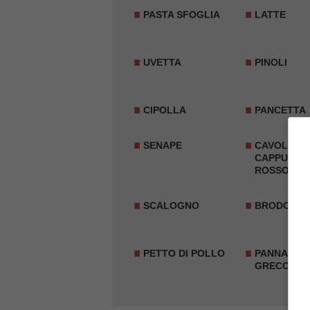
PASTA SFOGLIA
LATTE
UVETTA
PINOLI
CIPOLLA
PANCETTA
SENAPE
CAVOLO
CAPPUCCI
ROSSO
SCALOGNO
BRODO VE
PETTO DI POLLO
PANNA O 
GRECO