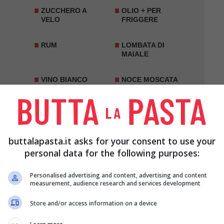
ZUCCHERO A
OLIO + PER
VELO
FRIGGERE
RUM
LOMBATA DI
MAIALE
VINO BIANCO
NOCE MOSCATA
ACETO
RISO CARNAROLI
O
buttalapasta.it asks for your consent to use your
GETALE
GORGONZOLA
PARMIGIANO
personal data for the following purposes:
REGGIANO
Personalised advertising and content, advertising and content
measurement, audience research and services development
YOGURT
CHIODI DI
GAROFANO
Store and/or access information on a device