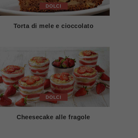
DOLCI
Torta di mele e cioccolato
DOLCI
Cheesecake alle fragole