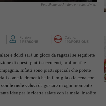
Foto Shutterstock | from my point of view
Porzioni:
Calorie:
4 PERSONE
440/PORZIONE
salate e dolci sarà un gioco da ragazzi se seguirete
azione di questi piatti succulenti, profumati e
ompagnia. Infatti sono piatti speciali che potete
ciali come le domeniche in famiglia o la cena con
 con le mele veloci
da gustare in ogni momento
ante idee per le ricette salate con le mele, insolite