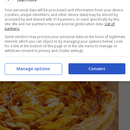
Learn more
Your personal data will be processed and information from your device
(cookies, unique identifiers, and other device data) may be stored by,
accessed by and shared with 319 partners, or used specifically by this
I CON LE MELE
site. We and our partners may use precise geolocation data.
List of
partners.
Some vendors may process your personal data on the basis of legitimate
interest, which you can object to by managing your options below. Look
for a link at the bottom of this page or in the site menu to manage or
withdraw consent in privacy and cookie settings.
Manage options
Consent