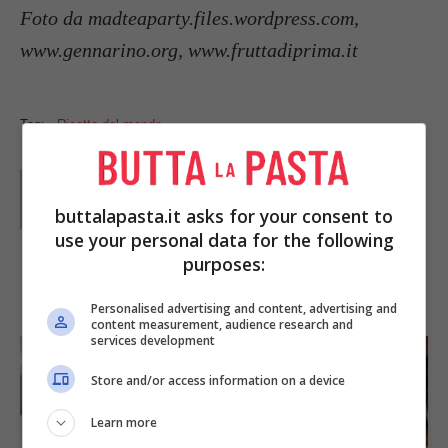
Foto da madteaparty.files.wordpress.com,
www.gennarino.org, www.fruttadiprima.it
Tag:
Ricette dal mondo
Parole di
GIeGI
GIeGI è stata collaboratrice di Buttalapasta dal 2008 al
buttalapasta.it asks for your consent to
2013, spaziando tra tutte le tipologie di ricette, con un
occhio di riguardo a quelle della tradizione regionale.
use your personal data for the following
purposes:
IN PRIMO PIANO
Personalised advertising and content, advertising and
content measurement, audience research and
services development
Store and/or access information on a device
Learn more