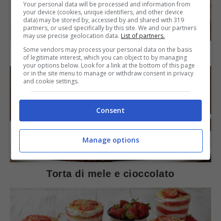
Your personal data will be processed and information from
your device (cookies, unique identifiers, and other device
data) may be stored by, accessed by and shared with 319
SECONDI PIATTI
partners, or used specifically by this site. We and our partners
may use precise geolocation data.
List of partners.
Some vendors may process your personal data on the basis
Arista di maiale al latte
of legitimate interest, which you can object to by managing
your options below. Look for a link at the bottom of this page
or in the site menu to manage or withdraw consent in privacy
and cookie settings.
Consent
Manage options
DOLCI
Torta di mele e cioccolato