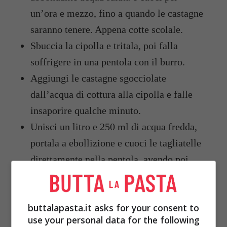
un’ora e mezzo, fino a quando le castagne
saranno tenere. Appena cotte scolale.
Sbuccia la cipolla e tritala, poi falla
soffrigere in una pentola con il burro.
Aggiungi le castagne sgocciolate
dall’acqua di cottura alla cipolla e falle
insaporire qualche minuto.
Unisci un litro e 250 ml di acqua fredda,
portala a ebollizione e cuoci le tagliatelle
direttamente nella pentola, avendo poi
cura di servire la minestra di tagliatelle e
castagne ben calda.
buttalapasta.it asks for your consent to
use your personal data for the following