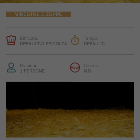
MINESTRE E ZUPPE
Difficoltà:
Tempo:
DEFAULT-DIFFICOLTA
DEFAULT-
Porzioni:
Calorie:
1 PERSONE
N.D.