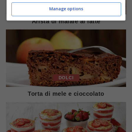
SECONDI PIATTI
Manage options
Arista di maiale al latte
DOLCI
Torta di mele e cioccolato