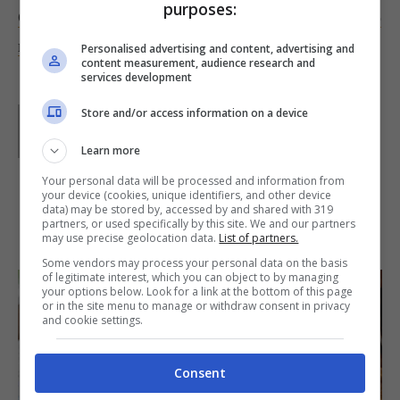
purposes:
Con le castagne puoi preparare anche uno squisito
risotto
con le erbe aromatiche. Foto di
Marius!!
Personalised advertising and content, advertising and
content measurement, audience research and
services development
Store and/or access information on a device
Parole di
Kati Irrente
Giornalista poliedrica scrivo per il web dal 2008. Sono
appassionata del vivere green e della buona cucina,
Learn more
divido il tempo libero tra musica, cinema e fumetti
d’autore.
Your personal data will be processed and information from
your device (cookies, unique identifiers, and other device
data) may be stored by, accessed by and shared with 319
partners, or used specifically by this site. We and our partners
IN PRIMO PIANO
may use precise geolocation data.
List of partners.
Some vendors may process your personal data on the basis
of legitimate interest, which you can object to by managing
your options below. Look for a link at the bottom of this page
or in the site menu to manage or withdraw consent in privacy
and cookie settings.
Consent