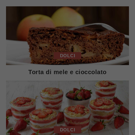
DOLCI
Torta di mele e cioccolato
DOLCI