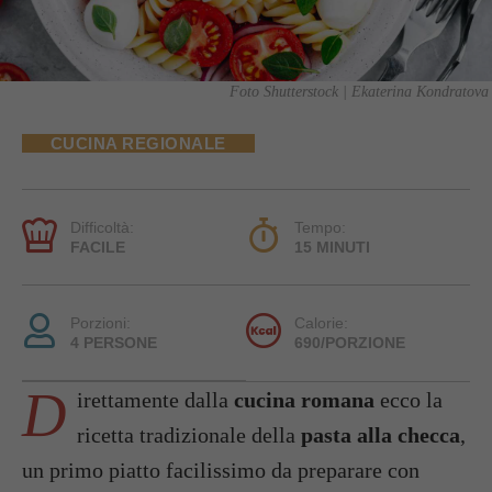
Foto Shutterstock | Ekaterina Kondratova
CUCINA REGIONALE
Difficoltà:
Tempo:
FACILE
15 MINUTI
Porzioni:
Calorie:
4 PERSONE
690/PORZIONE
D
irettamente dalla
cucina romana
ecco la
ricetta tradizionale della
pasta alla checca
,
un primo piatto facilissimo da preparare con