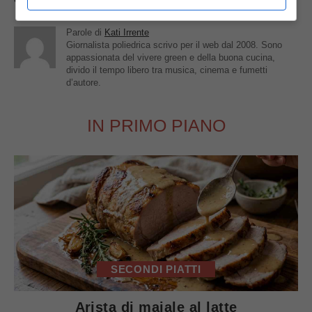
Parole di
Kati Irrente
Giornalista poliedrica scrivo per il web dal 2008. Sono
appassionata del vivere green e della buona cucina,
divido il tempo libero tra musica, cinema e fumetti
d’autore.
IN PRIMO PIANO
SECONDI PIATTI
Arista di maiale al latte