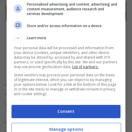
Personalised advertising and content, advertising and
content measurement, audience research and
services development
Foto Envato | katrinshine
Store and/or access information on a device
Learn more
Carbonara
Arrabbiata
Your personal data will be processed and information from
your device (cookies, unique identifiers, and other device
Gricia
data) may be stored by, accessed by and shared with 319
partners, or used specifically by this site. We and our partners
may use precise geolocation data.
List of partners.
La pasta alla checca fa parte della tradizione
Some vendors may process your personal data on the basis
of legitimate interest, which you can object to by managing
culinaria romana che ci regala tanti piatti ricchi
your options below. Look for a link at the bottom of this page
or in the site menu to manage or withdraw consent in privacy
di gusto e sapori straordinari. Se i primi a base di
and cookie settings.
pasta sono la vostra passione, allora non perdetevi
Consent
le ricette dei
primi piatti tipici
che sono
diventati un vero e proprio simbolo della cucina
Manage options
del Lazio nel mondo!