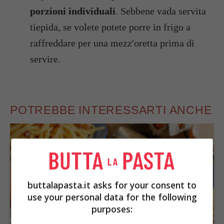
porzioni individuali
. Sebbene vada servita
tiepida, se volete potete porre in frigo a
raffreddare per una mezz'oretta prima di
servire.
POTREBBE INTERESSARTI ANCHE
buttalapasta.it asks for your consent to
use your personal data for the following
purposes: