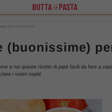
IME) PER TUTTI I GUSTI
te (buonissime) per
eme a noi queste ricette di patè facili da fare a cas
iare i vostri ospiti!