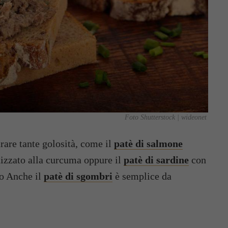
Foto Shutterstock | wideonet
rare tante golosità, come il
patè di salmone
izzato alla curcuma oppure il
patè di sardine
con
no Anche il
patè di sgombri
è semplice da