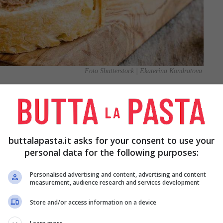
Foto Shutterstock | Ekaterina Kondratova
a con la carne o gli affettati si possono realizzare
lmabile. Ad esempio potete provare il
patè di
e preparare il
patè di fegatini
o il
patè di petti di
buttalapasta.it asks for your consent to use your
i e salsiccia
oppure il
patè al formaggio
, perfetto
personal data for the following purposes:
Personalised advertising and content, advertising and content
measurement, audience research and services development
Store and/or access information on a device