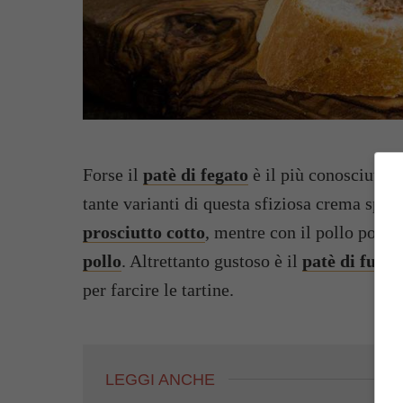
Forse il
patè di fegato
è il più conosciuto m
tante varianti di questa sfiziosa crema spa
prosciutto cotto
, mentre con il pollo potet
pollo
. Altrettanto gustoso è il
patè di fungh
per farcire le tartine.
LEGGI ANCHE