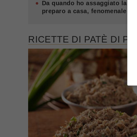
Da quando ho assaggiato la sal
preparo a casa, fenomenale
RICETTE DI PATÈ DI P