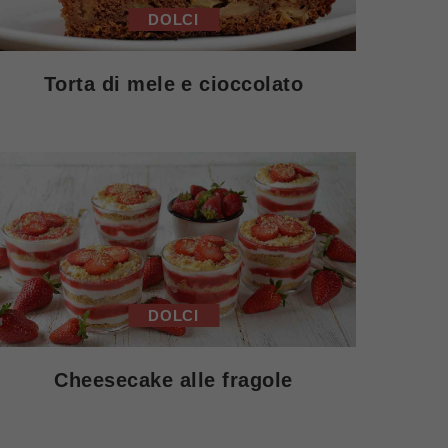
DOLCI
Torta di mele e cioccolato
DOLCI
Cheesecake alle fragole