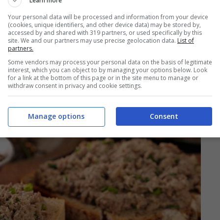
Learn more
sa ranch vorrei spalmarla ovunque: la
Your personal data will be processed and information from your device
(cookies, unique identifiers, and other device data) may be stored by,
accessed by and shared with 319 partners, or used specifically by this
site. We and our partners may use precise geolocation data.
List of
partners.
ESCE
Some vendors may process your personal data on the basis of legitimate
interest, which you can object to by managing your options below. Look
for a link at the bottom of this page or in the site menu to manage or
withdraw consent in privacy and cookie settings.
Manage options
Consent