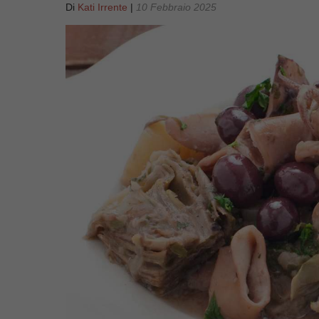
Di
Kati Irrente
|
10 Febbraio 2025