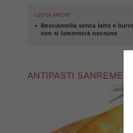
LEGGI ANCHE
Besciamella senza latte e burro
non si lamenterà nessuno
ANTIPASTI SANREMESI