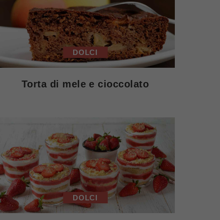
DOLCI
Torta di mele e cioccolato
DOLCI