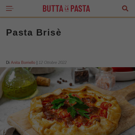
Pasta Brisè
Di
Anita Borriello
|
12 Ottobre 2022