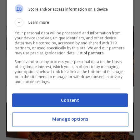
Store and/or access information on a device
IN PRIMO PIANO
Learn more
Your personal data will be processed and information from
your device (cookies, unique identifiers, and other device
data) may be stored by, accessed by and shared with 319
partners, or used specifically by this site. We and our partners
may use precise geolocation data.
List of partners.
Some vendors may process your personal data on the basis
of legitimate interest, which you can object to by managing
your options below. Look for a link at the bottom of this page
or in the site menu to manage or withdraw consent in privacy
SECONDI PIATTI
and cookie settings.
Arista di maiale al latte
Consent
Manage options