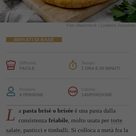
Foto Shutterstock | Lyudmila Zavyalova
IMPASTI DI BASE
Difficoltà:
Tempo:
FACILE
1 ORA E 30 MINUTI
Porzioni:
Calorie:
6 PERSONE
140/PORZIONE
L
a
pasta brisè o brisée
è una pasta dalla
consistenza
friabile
, molto usata per
torte
salate
, pasticci e timballi. Si colloca a metà fra la