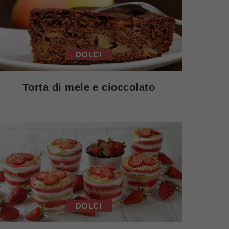
DOLCI
Torta di mele e cioccolato
DOLCI