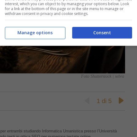
interest, which you can object to by managing your options below. Look
for a link at the bottom of this page or in the site menu to manage or
withdraw consent in privacy and cookie settings.
Manage options
Consent
Foto Shutterstock | sebra
1
di
5
 per entrambi studiando Informatica Umanistica presso l’Università
ndo testi in ottica SEO per numerose testate online.