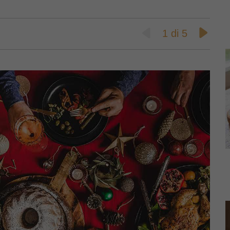
1
di
5