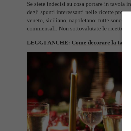
Se siete indecisi su cosa portare in tavola 
degli spunti interessanti nelle ricette prov
veneto, siciliano, napoletano: tutte sono deg
commensali. Non sottovalutate le ricette tip
LEGGI ANCHE:
Come decorare la tavol