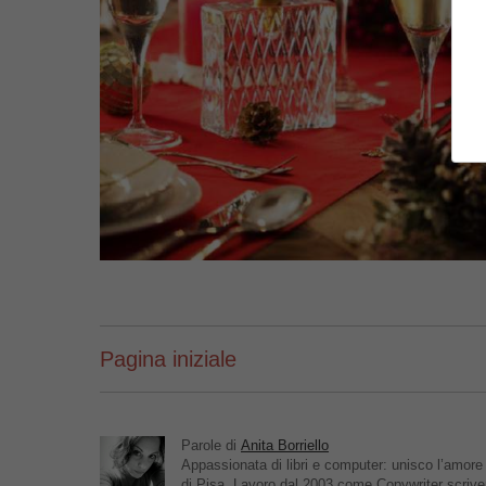
Pagina iniziale
Parole di
Anita Borriello
Appassionata di libri e computer: unisco l’amore
di Pisa. Lavoro dal 2003 come Copywriter scrive