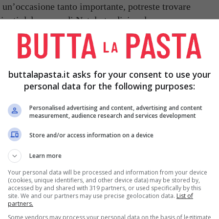
in un’occasione tanto importante, potreste trovare
enienti dal pranzo di Natale tradizionale romano,
ne di essere portate in tavola per la gioia dei
iche regionali di Natale, vedrete che successo.
a a Natale
buttalapasta.it asks for your consent to use your
personal data for the following purposes:
Personalised advertising and content, advertising and content
measurement, audience research and services development
Store and/or access information on a device
Learn more
Your personal data will be processed and information from your device
(cookies, unique identifiers, and other device data) may be stored by,
accessed by and shared with 319 partners, or used specifically by this
site. We and our partners may use precise geolocation data.
List of
partners.
Some vendors may process your personal data on the basis of legitimate