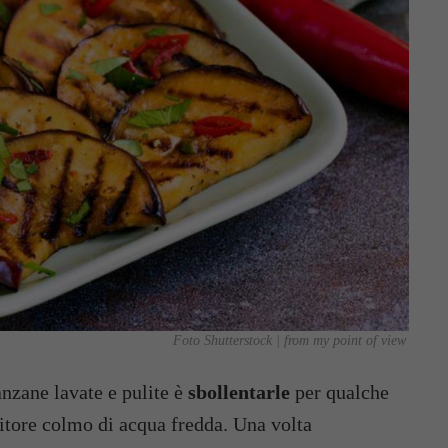
Foto Shutterstock | from my point of view
anzane lavate e pulite è
sbollentarle
per qualche
itore colmo di acqua fredda. Una volta