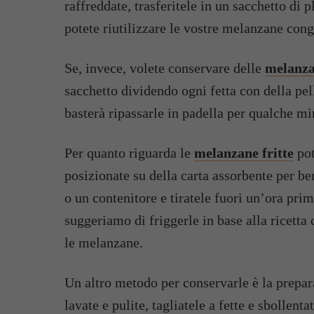
raffreddate, trasferitele in un sacchetto di
potete riutilizzare le vostre melanzane cong
Se, invece, volete conservare delle
melanza
sacchetto dividendo ogni fetta con della pell
basterà ripassarle in padella per qualche m
Per quanto riguarda le
melanzane
fritte
po
posizionate su della carta assorbente per ben
o un contenitore e tiratele fuori un’ora pri
suggeriamo di friggerle in base alla ricetta
le melanzane.
Un altro metodo per conservarle è la prepa
lavate e pulite, tagliatele a fette e sbollent