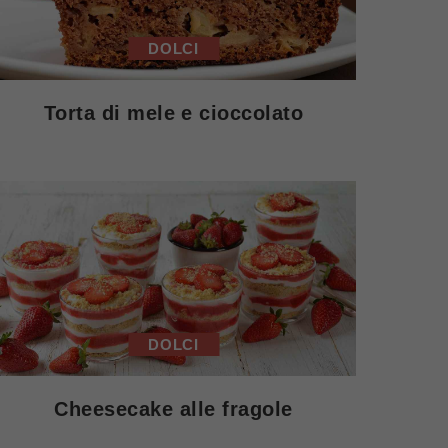
DOLCI
Torta di mele e cioccolato
DOLCI
Cheesecake alle fragole