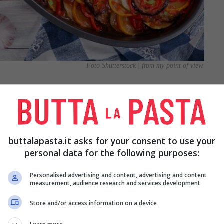
Foto Shutterstock | from my point of view
ne nel giro di qualche giorno, allora potete
. Vi basterà posizionare le melanzane crude
e. Attenzione, però, agli ortaggi o i frutti che
ere, pesche, prugne. Infatti questo gas potrebbe
buttalapasta.it asks for your consent to use your
personal data for the following purposes:
Personalised advertising and content, advertising and content
 di melanzane
, come una
parmigiana
, la pasta al
measurement, audience research and services development
re il piatto con della pellicola per alimenti e
Store and/or access information on a device