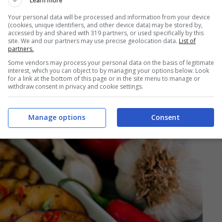
Learn more
Your personal data will be processed and information from your device
(cookies, unique identifiers, and other device data) may be stored by,
accessed by and shared with 319 partners, or used specifically by this
site. We and our partners may use precise geolocation data.
List of
partners.
ia le trasforma: la ricetta della
Some vendors may process your personal data on the basis of legitimate
interest, which you can object to by managing your options below. Look
for a link at the bottom of this page or in the site menu to manage or
withdraw consent in privacy and cookie settings.
 MELANZANE IN FREEZER
Manage options
Consent