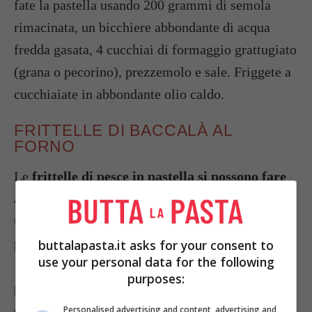
fate la pastella usando 200 grammi di semola
rimacinata, un bicchiere abbondante di acqua
fredda gasata, 4 cucchiai di formaggio grattugiato
(grana o pecorino), prezzemolo e sale. Friggete a
cucchiaiate in abbondante olio caldo.
FRITTELLE DI BACCALÀ AL
FORNO
Le
frittelle di pesce in pastella si possono fare
anche al forno
. In questo caso vi consigliamo di
usare un po’ di farina in più per preparare la
pastella, in modo che non sia troppo liquida.
buttalapasta.it asks for your consent to
use your personal data for the following
Prelevate il composto con un cucchiaio e
purposes:
preparate dei mucchietti su una teglia coperta di
carta forno. Mettete a cuocere in forno caldo a
Personalised advertising and content, advertising and