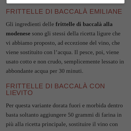
FRITTELLE DI BACCALÀ EMILIANE
Gli ingredienti delle
frittelle di baccalà alla
modenese
sono gli stessi della ricetta ligure che
vi abbiamo proposto, ad eccezione del vino, che
viene sostituito con l’acqua. Il pesce, poi, viene
usato cotto e non crudo, semplicemente lessato in
abbondante acqua per 30 minuti.
FRITTELLE DI BACCALÀ CON
LIEVITO
Per questa variante dorata fuori e morbida dentro
basta soltanto aggiungere 50 grammi di farina in
più alla ricetta principale, sostituire il vino con