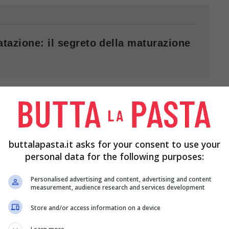
atazione: il segreto della maturazione
FIZIOSI
buttalapasta.it asks for your consent to use your
ci, ci si affida spesso alla tradizione, scegliendo
personal data for the following purposes:
 sugli antipasti che ci si può sbizzarrire,
Personalised advertising and content, advertising and content
o provando antipasti sfiziosi e originali.
measurement, audience research and services development
Store and/or access information on a device
ANTIPASTI DI PASQUA