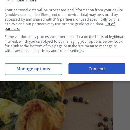
Learn more
Your personal data will be processed and information from your device
(cookies, unique identifiers, and other device data) may be stored by,
accessed by and shared with 319 partners, or used specifically by this
site. We and our partners may use precise geolocation data.
List of
partners.
Some vendors may process your personal data on the basis of legitimate
interest, which you can object to by managing your options below. Look
for a link at the bottom of this page or in the site menu to manage or
withdraw consent in privacy and cookie settings.
Manage options
Consent