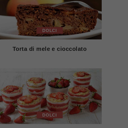
DOLCI
Torta di mele e cioccolato
DOLCI